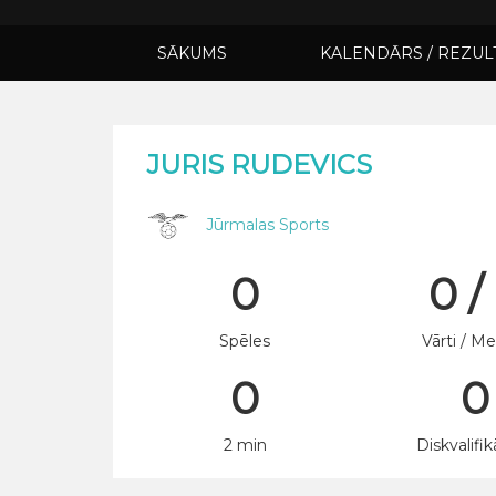
SĀKUMS
KALENDĀRS / REZUL
JURIS RUDEVICS
Jūrmalas Sports
0
0 /
Spēles
Vārti / Me
0
0
2 min
Diskvalifik