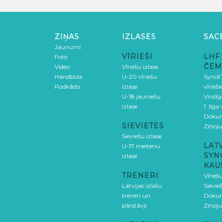
ZIŅAS
IZLASES
SAC
Jaunumi
VĪRIEŠI
LHF
Foto
ČEM
Video
Vīriešu izlase
Handbola
U-20 vīriešu
SynotT
Podkāsts
izlase
vīrieš
U-18 jauniešu
Virslī
izlase
1. līga
Doku
SIEVIETES
Ziņoj
Sieviešu izlase
LAT
U-17 meiteņu
SYN
izlase
KAU
TRENERI
Vīrieš
Latvijas izlašu
Sievie
treneri un
Doku
pārstāvji
Ziņoj