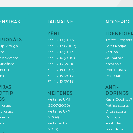
ENSĪBAS
JAUNATNE
NODERĪGI
ZĒNI
TRENERIE
PIONĀTS
Zēni U-19 (2007)
Treneru reģistrs
ip Virslīga
Zēni U-18 (2008)
Sertifikācijas
iem
Zēni U-17 (2009)
kārtība
ga sievietēm
Zēni U-16 (2010)
Jaunatnes
 vīriešiem
Zēni U-15 (2011)
handbola
menti
Zēni U-14 (2012)
metodiskais
umi
Zēni U-13 (2013)
materiāls
Zēni U-12 (2014)
VIJAS
ANTI-
OTTIP
MEITENES
DOPINGS
SS
Meitenes U-19
Kas ir Dopings?
u kauss
(2007-2008)
Patiess sports
šu kauss
Meitenes U-17
Drošs sports
menti
(2009)
Dopinga
umi
Meitenes U-16
kontroles
(2010)
procedūra