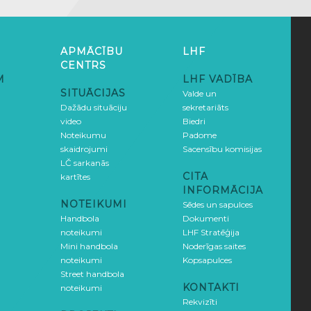
APMĀCĪBU
LHF
CENTRS
M
LHF VADĪBA
SITUĀCIJAS
Valde un
Dažādu situāciju
sekretariāts
video
Biedri
Noteikumu
Padome
skaidrojumi
Sacensību komisijas
LČ sarkanās
CITA
kartītes
INFORMĀCIJA
NOTEIKUMI
Sēdes un sapulces
Handbola
Dokumenti
noteikumi
LHF Stratēģija
Mini handbola
Noderīgas saites
noteikumi
Kopsapulces
Street handbola
KONTAKTI
noteikumi
Rekvizīti