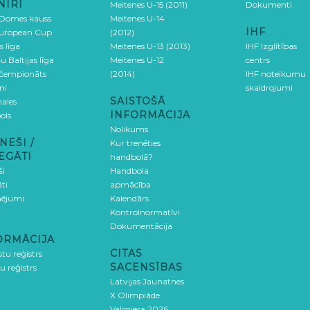
NĪRI
Meitenes U-15 (2011)
Dokumenti
 Domes kauss
Meitenes U-14
IHF
uropean Cup
(2012)
s līga
Meitenes U-13 (2013)
IHF Izglītības
u Baltijas līga
Meitenes U-12
centrs
 čempionāts
(2014)
IHF noteikumu
ni
skaidrojumi
SAISTOŠĀ
ales
INFORMĀCIJA
ols
Nolikums
NEŠI /
Kur trenēties
EGĀTI
handbolā?
ši
Handbola
ti
apmācība
ējumi
Kalendārs
Kontrolnormatīvi
Dokumentācija
ORMĀCIJA
CITAS
stu reģistrs
SACENSĪBAS
u reģistrs
Latvijas Jaunatnes
X Olimpiāde
Valmiera 2026