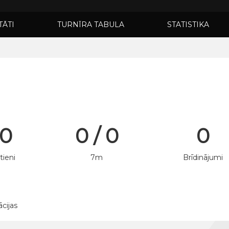
TĀTI
TURNĪRA TABULA
STATISTIKA
 0
0 / 0
0
tieni
7m
Brīdinājumi
ācijas