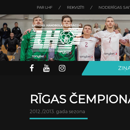
PAR LHF
REKVIZĪTI
NODERĪGAS SAI
ZIŅ
RĪGAS ČEMPION
2012./2013. gada sezona