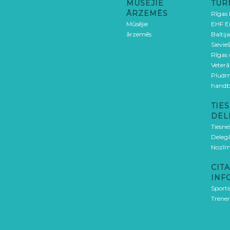
MŪSĒJIE
TUR
ĀRZEMĒS
Rīgas
Mūsējie
EHF E
ārzemēs
Baltija
Sievieš
Rīgas
Veterā
Pludm
handb
TIES
DEL
Tiesne
Delegā
Nozīm
CITA
INF
Sporti
Trener