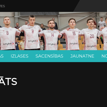
TES
AS
IZLASES
SACENSĪBAS
JAUNATNE
N
ĀTS