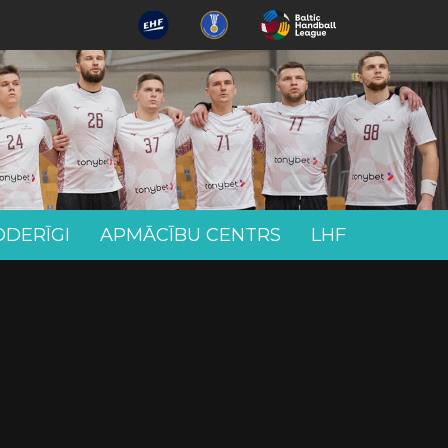
ODERĪGI
APMĀCĪBU CENTRS
LHF