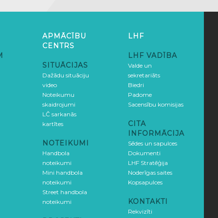
APMĀCĪBU
LHF
CENTRS
M
LHF VADĪBA
SITUĀCIJAS
Valde un
Dažādu situāciju
sekretariāts
video
Biedri
Noteikumu
Padome
skaidrojumi
Sacensību komisijas
LČ sarkanās
CITA
kartītes
INFORMĀCIJA
NOTEIKUMI
Sēdes un sapulces
Handbola
Dokumenti
noteikumi
LHF Stratēģija
Mini handbola
Noderīgas saites
noteikumi
Kopsapulces
Street handbola
KONTAKTI
noteikumi
Rekvizīti