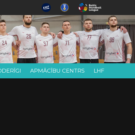
ODERĪGI
APMĀCĪBU CENTRS
LHF