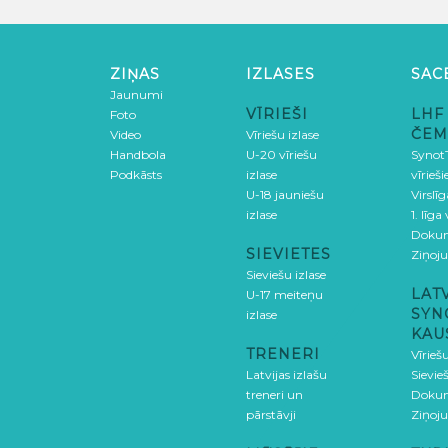
ZIŅAS
IZLASES
SAC
Jaunumi
VĪRIEŠI
LHF
Foto
ČEM
Video
Vīriešu izlase
Handbola
U-20 vīriešu
SynotT
Podkāsts
izlase
vīrieš
U-18 jauniešu
Virslī
izlase
1. līga
Doku
SIEVIETES
Ziņoj
Sieviešu izlase
LAT
U-17 meiteņu
SYN
izlase
KAU
TRENERI
Vīrieš
Latvijas izlašu
Sievie
treneri un
Doku
pārstāvji
Ziņoj