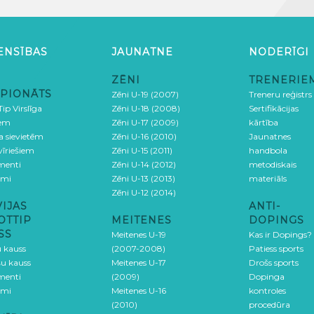
ENSĪBAS
JAUNATNE
NODERĪGI
ZĒNI
TRENERIE
PIONĀTS
Zēni U-19 (2007)
Treneru reģistrs
ip Virslīga
Zēni U-18 (2008)
Sertifikācijas
iem
Zēni U-17 (2009)
kārtība
ga sievietēm
Zēni U-16 (2010)
Jaunatnes
 vīriešiem
Zēni U-15 (2011)
handbola
menti
Zēni U-14 (2012)
metodiskais
umi
Zēni U-13 (2013)
materiāls
Zēni U-12 (2014)
VIJAS
ANTI-
OTTIP
MEITENES
DOPINGS
SS
Meitenes U-19
Kas ir Dopings?
u kauss
(2007-2008)
Patiess sports
šu kauss
Meitenes U-17
Drošs sports
menti
(2009)
Dopinga
umi
Meitenes U-16
kontroles
(2010)
procedūra