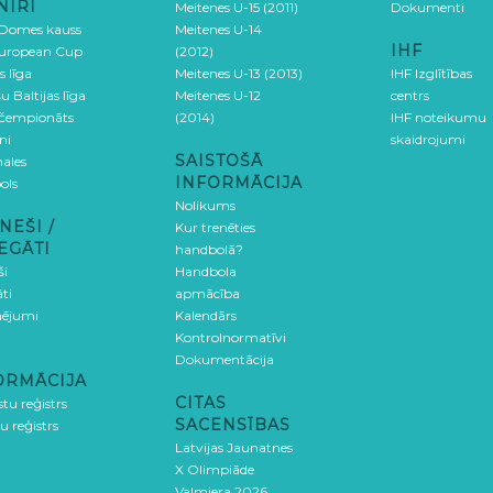
NĪRI
Meitenes U-15 (2011)
Dokumenti
 Domes kauss
Meitenes U-14
IHF
uropean Cup
(2012)
s līga
Meitenes U-13 (2013)
IHF Izglītības
u Baltijas līga
Meitenes U-12
centrs
 čempionāts
(2014)
IHF noteikumu
ni
skaidrojumi
SAISTOŠĀ
ales
INFORMĀCIJA
ols
Nolikums
NEŠI /
Kur trenēties
EGĀTI
handbolā?
ši
Handbola
ti
apmācība
ējumi
Kalendārs
Kontrolnormatīvi
Dokumentācija
ORMĀCIJA
CITAS
stu reģistrs
SACENSĪBAS
u reģistrs
Latvijas Jaunatnes
X Olimpiāde
Valmiera 2026