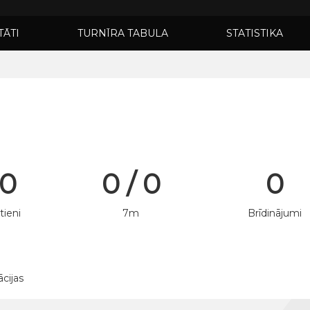
TĀTI
TURNĪRA TABULA
STATISTIKA
 0
0 / 0
0
tieni
7m
Brīdinājumi
ācijas