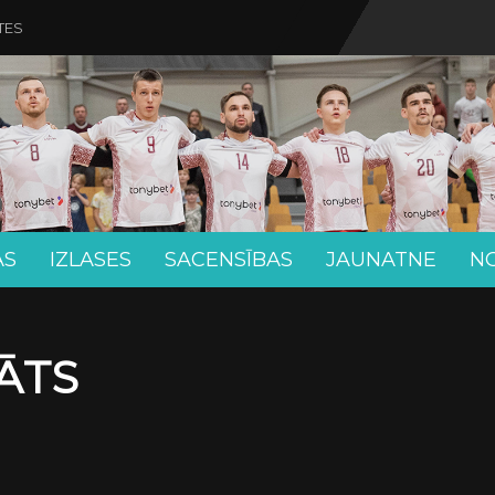
TES
AS
IZLASES
SACENSĪBAS
JAUNATNE
N
ĀTS