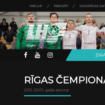
PAR LHF
REKVIZĪTI
NODERĪGAS SAI
ZIŅ
RĪGAS ČEMPION
2012./2013. gada sezona