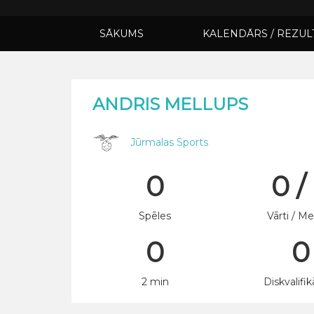
SĀKUMS
KALENDĀRS / REZUL
ANDRIS MELLUPS
Jūrmalas Sports
0
0 /
Spēles
Vārti / Me
0
0
2 min
Diskvalifik