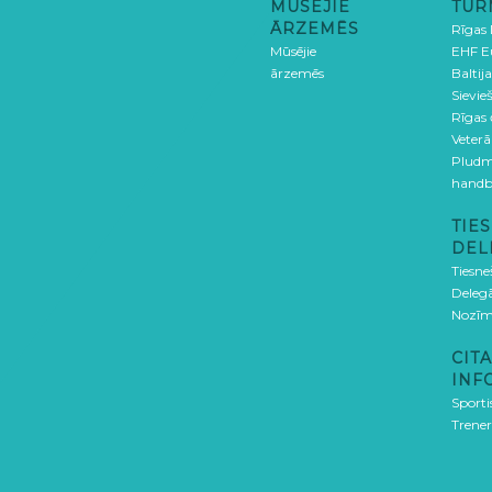
MŪSĒJIE
TUR
ĀRZEMĒS
Rīgas
Mūsējie
EHF E
ārzemēs
Baltija
Sievieš
Rīgas
Veterā
Pludm
handb
TIES
DEL
Tiesne
Delegā
Nozīm
CITA
INF
Sporti
Trener