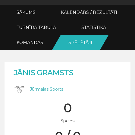
SĀKUMS
KALENDĀRS / REZULTĀTI
TURNĪRA TABULA
STATISTIKA
KOMANDAS
SPĒLĒTĀJI
JĀNIS GRAMSTS
Jūrmalas Sports
0
Spēles