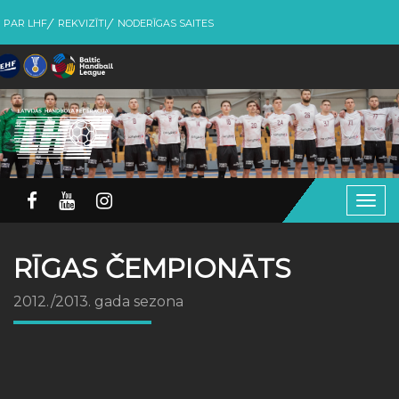
PAR LHF
REKVIZĪTI
NODERĪGAS SAITES
Togg
navig
RĪGAS ČEMPIONĀTS
2012./2013. gada sezona