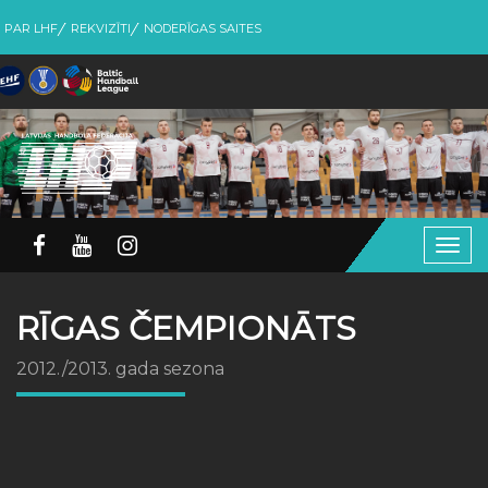
PAR LHF
REKVIZĪTI
NODERĪGAS SAITES
Togg
navig
RĪGAS ČEMPIONĀTS
2012./2013. gada sezona