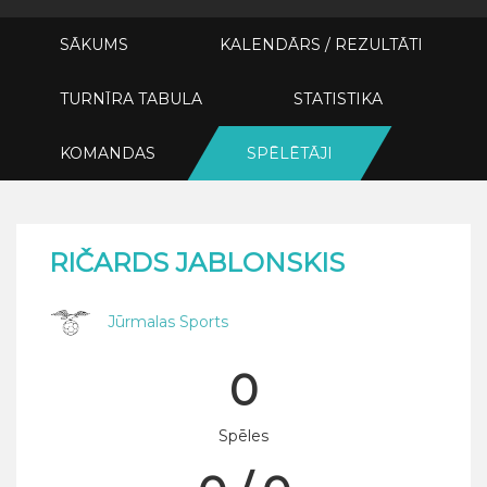
SĀKUMS
KALENDĀRS / REZULTĀTI
TURNĪRA TABULA
STATISTIKA
KOMANDAS
SPĒLĒTĀJI
RIČARDS JABLONSKIS
Jūrmalas Sports
0
Spēles