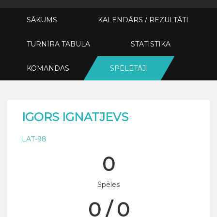
SĀKUMS
KALENDĀRS / REZULTĀTI
TURNĪRA TABULA
STATISTIKA
KOMANDAS
SPĒLĒTĀJI
IGORS IGNATJEVS
LAT-98
0
Spēles
0 / 0