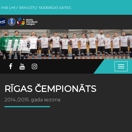
PAR LHF
REKVIZĪTI
NODERĪGAS SAITES
Togg
navig
RĪGAS ČEMPIONĀTS
2014./2015. gada sezona