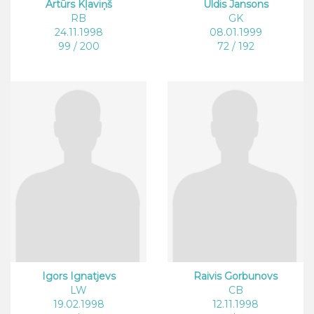
Artūrs Kļaviņš
Uldis Jansons
RB
GK
24.11.1998
08.01.1999
99 / 200
72 / 192
Igors Ignatjevs
Raivis Gorbunovs
LW
CB
19.02.1998
12.11.1998