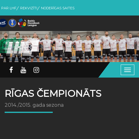
PAR LHF
REKVIZĪTI
NODERĪGAS SAITES
Togg
navig
RĪGAS ČEMPIONĀTS
2014./2015. gada sezona