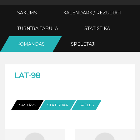
SĀKUMS
KALENDĀRS / REZULTĀTI
TURNĪRA TABULA
STATISTIKA
KOMANDAS
SPĒLĒTĀJI
LAT-98
SASTĀVS
STATISTIKA
SPĒLES