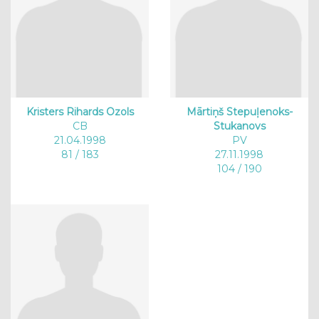
Kristers Rihards Ozols
Mārtiņš Stepuļenoks-
CB
Stukanovs
21.04.1998
PV
81 / 183
27.11.1998
104 / 190