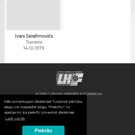
Ivars Serafimovičs
Treneris
14.10.1979
© 2026 / LATVIJAS HANDBOLA FEDERĀCIJA.
Mēs izmantojam sīkdatnes! Turpinot pārlūka
sesiju vai nospiežot pogu "Piekrītu", tu
apstiprini, ka piekrīti izmantot sīkdatnes.
Lasīt vairāk
Piekrītu