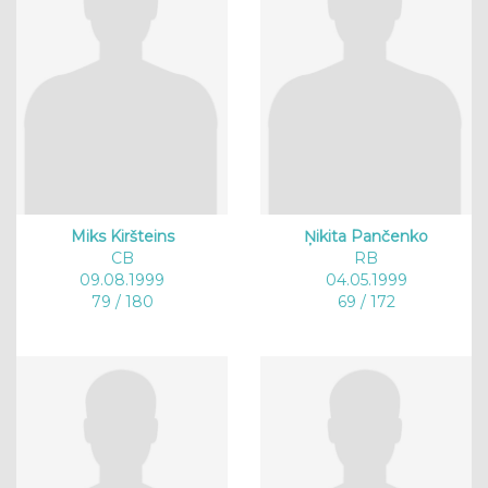
Miks Kiršteins
Ņikita Pančenko
CB
RB
09.08.1999
04.05.1999
79 / 180
69 / 172