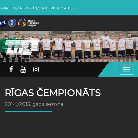
PAR LHF
REKVIZĪTI
NODERĪGAS SAITES
Togg
navig
RĪGAS ČEMPIONĀTS
2014./2015. gada sezona