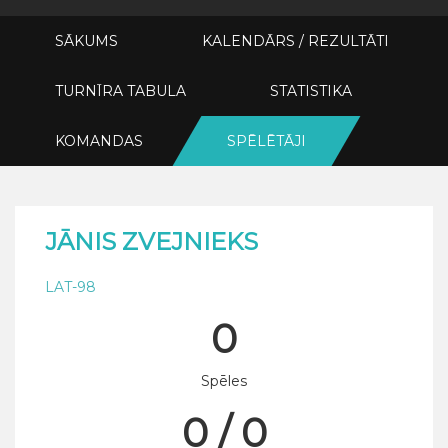
SĀKUMS
KALENDĀRS / REZULTĀTI
TURNĪRA TABULA
STATISTIKA
KOMANDAS
SPĒLĒTĀJI
JĀNIS ZVEJNIEKS
LAT-98
0
Spēles
0 / 0