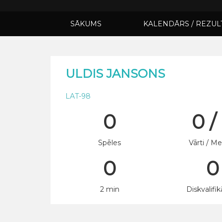
SĀKUMS
KALENDĀRS / REZUL
ULDIS JANSONS
LAT-98
0
0 /
Spēles
Vārti / Me
0
0
2 min
Diskvalifik