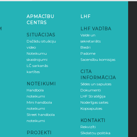
APMĀCĪBU
LHF
CENTRS
M
LHF VADĪBA
SITUĀCIJAS
Valde un
Dažādu situāciju
sekretariāts
video
Biedri
Noteikumu
Padome
skaidrojumi
Sacensību komisijas
LČ sarkanās
CITA
kartītes
INFORMĀCIJA
NOTEIKUMI
Sēdes un sapulces
Handbola
Dokumenti
noteikumi
LHF Stratēģija
Mini handbola
Noderīgas saites
noteikumi
Kopsapulces
Street handbola
KONTAKTI
noteikumi
Rekvizīti
PROJEKTI
Sīkdatņu politika