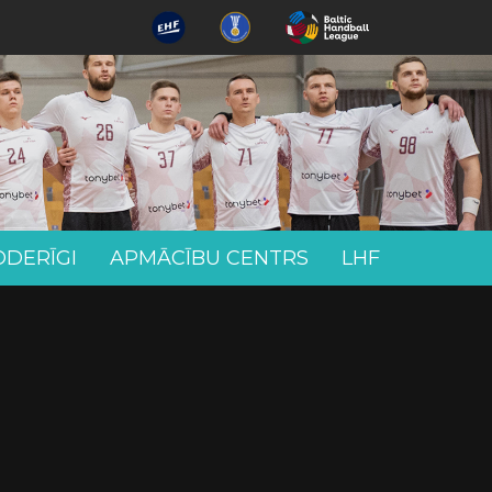
ODERĪGI
APMĀCĪBU CENTRS
LHF