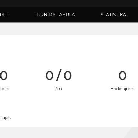
TĀTI
TURNĪRA TABULA
STATISTIKA
 0
0 / 0
0
tieni
7m
Brīdinājumi
ācijas