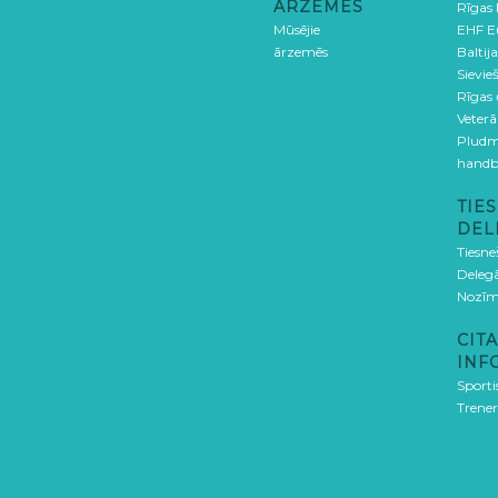
ĀRZEMĒS
Rīgas
Mūsējie
EHF E
ārzemēs
Baltija
Sievieš
Rīgas
Veterā
Pludm
handb
TIES
DEL
Tiesne
Delegā
Nozīm
CITA
INF
Sporti
Trener