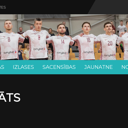
TES
AS
IZLASES
SACENSĪBAS
JAUNATNE
N
ĀTS