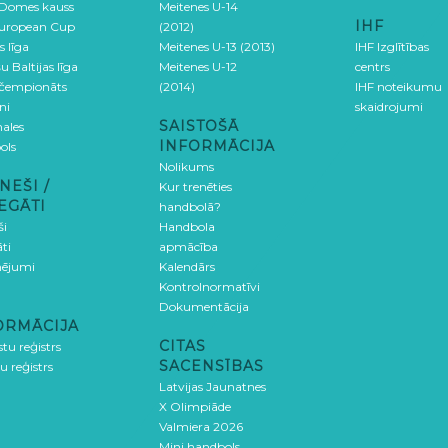
 Domes kauss
Meitenes U-14
IHF
uropean Cup
(2012)
s līga
Meitenes U-13 (2013)
IHF Izglītības
u Baltijas līga
Meitenes U-12
centrs
 čempionāts
(2014)
IHF noteikumu
ni
skaidrojumi
SAISTOŠĀ
ales
INFORMĀCIJA
ols
Nolikums
NEŠI /
Kur trenēties
EGĀTI
handbolā?
ši
Handbola
ti
apmācība
ējumi
Kalendārs
Kontrolnormatīvi
Dokumentācija
ORMĀCIJA
CITAS
stu reģistrs
SACENSĪBAS
u reģistrs
Latvijas Jaunatnes
X Olimpiāde
Valmiera 2026
Mini handbols