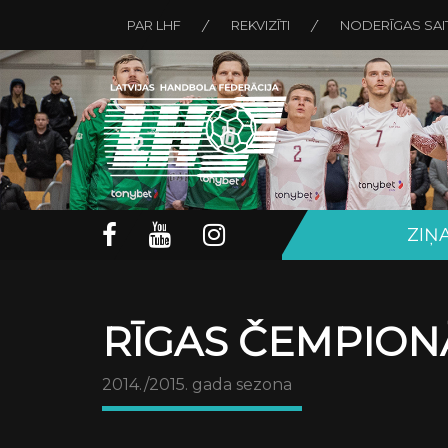
PAR LHF
REKVIZĪTI
NODERĪGAS SAI
ZIŅ
RĪGAS ČEMPION
2014./2015. gada sezona