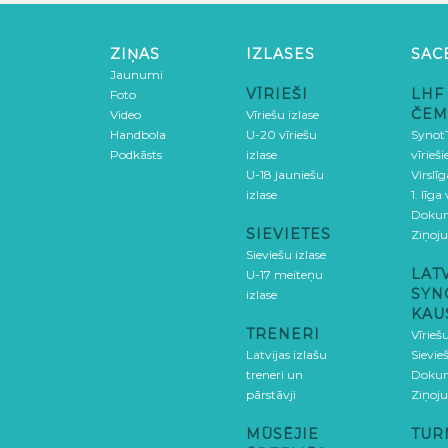
ZIŅAS
IZLASES
SAC
Jaunumi
VĪRIEŠI
LHF
Foto
ČEM
Video
Vīriešu izlase
Handbola
U-20 vīriešu
SynotT
Podkāsts
izlase
vīrieš
U-18 jauniešu
Virslī
izlase
1. līga
Doku
SIEVIETES
Ziņoj
Sieviešu izlase
LAT
U-17 meiteņu
SYN
izlase
KAU
TRENERI
Vīrieš
Latvijas izlašu
Sievie
treneri un
Doku
pārstāvji
Ziņoj
MŪSĒJIE
TUR