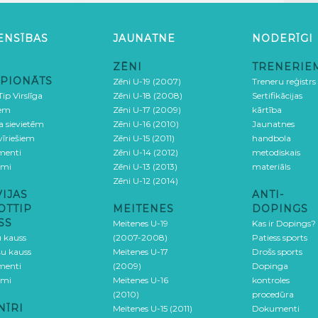
ENSĪBAS
JAUNATNE
NODERĪGI
ZĒNI
TRENERIE
PIONĀTS
Zēni U-19 (2007)
Treneru reģistrs
ip Virslīga
Zēni U-18 (2008)
Sertifikācijas
iem
Zēni U-17 (2009)
kārtība
ga sievietēm
Zēni U-16 (2010)
Jaunatnes
 vīriešiem
Zēni U-15 (2011)
handbola
menti
Zēni U-14 (2012)
metodiskais
umi
Zēni U-13 (2013)
materiāls
Zēni U-12 (2014)
VIJAS
ANTI-
OTTIP
MEITENES
DOPINGS
SS
Meitenes U-19
Kas ir Dopings?
u kauss
(2007-2008)
Patiess sports
šu kauss
Meitenes U-17
Drošs sports
menti
(2009)
Dopinga
umi
Meitenes U-16
kontroles
(2010)
procedūra
NĪRI
Meitenes U-15 (2011)
Dokumenti