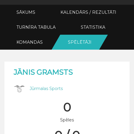
SĀKUMS
KALENDĀRS / REZULTĀTI
TURNĪRA TABULA
STATISTIKA
KOMANDAS
SPĒLĒTĀJI
JĀNIS GRAMSTS
Jūrmalas Sports
0
Spēles