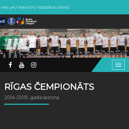
PAR LHF
REKVIZĪTI
NODERĪGAS SAITES
Togg
navig
RĪGAS ČEMPIONĀTS
2014./2015. gada sezona