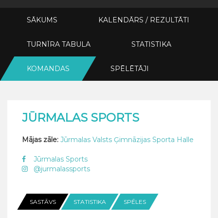
SĀKUMS
KALENDĀRS / REZULTĀTI
TURNĪRA TABULA
STATISTIKA
KOMANDAS
SPĒLĒTĀJI
JŪRMALAS SPORTS
Mājas zāle:
Jūrmalas Valsts Ģimnāzijas Sporta Halle
Jūrmalas Sports
@jurmalassports
SASTĀVS
STATISTIKA
SPĒLES