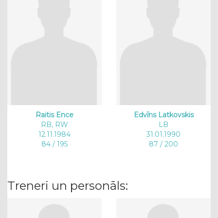
Raitis Ence
Edvīns Latkovskis
RB, RW
LB
12.11.1984
31.01.1990
84 / 195
87 / 200
Treneri un personāls: