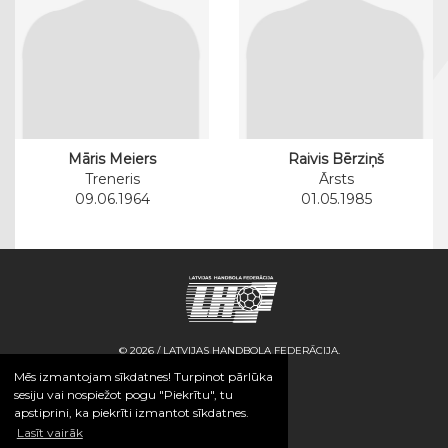
Māris Meiers
Raivis Bērziņš
Treneris
Ārsts
09.06.1964
01.05.1985
© 2026 / LATVIJAS HANDBOLA FEDERĀCIJA.
Mēs izmantojam sīkdatnes! Turpinot pārlūka
sesiju vai nospiežot pogu "Piekrītu", tu
apstiprini, ka piekrīti izmantot sīkdatnes.
Lasīt vairāk