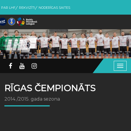
PAR LHF
REKVIZĪTI
NODERĪGAS SAITES
Togg
navig
RĪGAS ČEMPIONĀTS
2014./2015. gada sezona