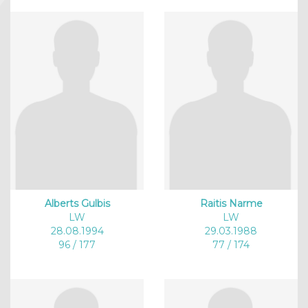
Alberts Gulbis
Raitis Narme
LW
LW
28.08.1994
29.03.1988
96 / 177
77 / 174