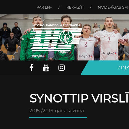
PAR LHF
REKVIZĪTI
NODERĪGAS SAI
ZIŅ
SYNOTTIP VIRSL
2015./2016. gada sezona