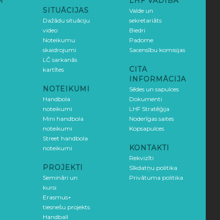
M
LHF VADĪBA
SITUĀCIJAS
Valde un
Dažādu situāciju
sekretariāts
video
Biedri
Noteikumu
Padome
skaidrojumi
Sacensību komisijas
LČ sarkanās
CITA
kartītes
INFORMĀCIJA
NOTEIKUMI
Sēdes un sapulces
Handbola
Dokumenti
noteikumi
LHF Stratēģija
Mini handbola
Noderīgas saites
noteikumi
Kopsapulces
Street handbola
KONTAKTI
noteikumi
Rekvizīti
PROJEKTI
Sīkdatņu politika
Semināri un
Privātuma politika
kursi
Erasmus+
tiesnešu projekts
Handball