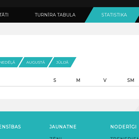
TĀTI
TURNĪRA TABULA
STATISTIKA
 NEDĒĻĀ
AUGUSTĀ
JŪLIJĀ
S
M
V
SM
ENSĪBAS
JAUNATNE
NODERĪGI