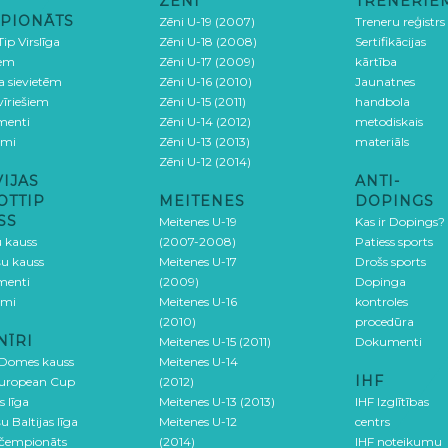
ZĒNI
TRENERIE
PIONĀTS
Zēni U-19 (2007)
Treneru reģistrs
ip Virslīga
Zēni U-18 (2008)
Sertifikācijas
iem
Zēni U-17 (2009)
kārtība
ga sievietēm
Zēni U-16 (2010)
Jaunatnes
 vīriešiem
Zēni U-15 (2011)
handbola
menti
Zēni U-14 (2012)
metodiskais
umi
Zēni U-13 (2013)
materiāls
Zēni U-12 (2014)
VIJAS
ANTI-
OTTIP
MEITENES
DOPINGS
SS
Meitenes U-19
Kas ir Dopings?
u kauss
(2007-2008)
Patiess sports
šu kauss
Meitenes U-17
Drošs sports
menti
(2009)
Dopinga
umi
Meitenes U-16
kontroles
(2010)
procedūra
NĪRI
Meitenes U-15 (2011)
Dokumenti
 Domes kauss
Meitenes U-14
IHF
uropean Cup
(2012)
s līga
Meitenes U-13 (2013)
IHF Izglītības
u Baltijas līga
Meitenes U-12
centrs
 čempionāts
(2014)
IHF noteikumu