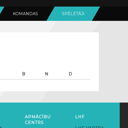
KOMANDAS
SPĒLĒTĀJI
B
N
D
APMĀCĪBU
LHF
CENTRS