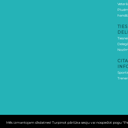
Veterā
Pludm
handb
TIES
DEL
Tiesne
Delegā
Nozīm
CITA
INF
Sporti
Trener
Mēs izmantojam sīkdatnes! Turpinot pārlūka sesiju vai nospiežot pogu "Piekr