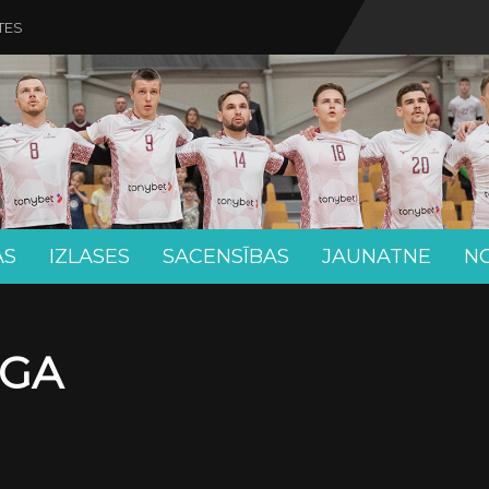
TES
AS
IZLASES
SACENSĪBAS
JAUNATNE
N
ĪGA