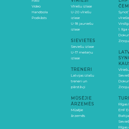
VĪRIEŠI
LHF
Foto
ČEM
Video
Vīriešu izlase
Handbola
U-20 vīriešu
SynotT
Podkāsts
izlase
vīrieš
U-18 jauniešu
Virslī
izlase
1. līga
Doku
SIEVIETES
Ziņoj
Sieviešu izlase
LAT
U-17 meiteņu
SYN
izlase
KAU
TRENERI
Vīrieš
Latvijas izlašu
Sievie
treneri un
Doku
pārstāvji
Ziņoj
MŪSĒJIE
TUR
ĀRZEMĒS
Rīgas
Mūsējie
EHF E
ārzemēs
Baltija
Sievieš
Rīgas