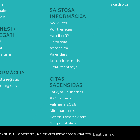
ni
skaidrojumi
SAISTOŠĀ
ales
INFORMĀCIJA
ols
Nolikums
NEŠI /
Kur trenēties
EGĀTI
handbolā?
ši
Handbola
ti
apmācība
ējumi
Kalendārs
Kontrolnormatīvi
Dokumentācija
ORMĀCIJA
CITAS
stu reģistrs
SACENSĪBAS
u reģistrs
Latvijas Jaunatnes
X Olimpiāde
Valmiera 2026
Mini handbols
Skolēnu spartakiāde
Starptautiskās
sacensības
ītu", tu apstiprini, ka piekrīti izmantot sīkdatnes.
Lasīt vairāk