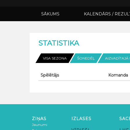
SĀKUMS
KALENDĀRS / REZUL
STATISTIKA
VISA SEZONA
ŠONEDĒĻ
AIZVADĪTAJĀ
Spēlētājs
Komanda
ZIŅAS
IZLASES
SAC
Jaunumi