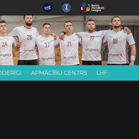
ODERĪGI
APMĀCĪBU CENTRS
LHF