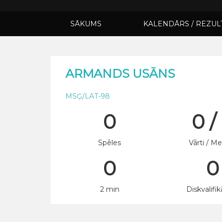
SĀKUMS
KALENDĀRS / REZUL
ARMANDS USĀNS
MSĢ/LAT-98
0
0 /
Spēles
Vārti / Me
0
0
2 min
Diskvalifik