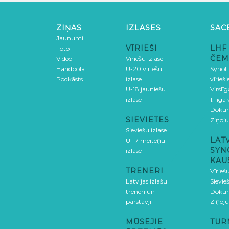
ZIŅAS
IZLASES
SAC
Jaunumi
VĪRIEŠI
LHF
Foto
ČEM
Video
Vīriešu izlase
Handbola
U-20 vīriešu
SynotT
Podkāsts
izlase
vīrieš
U-18 jauniešu
Virslī
izlase
1. līga
Doku
SIEVIETES
Ziņoj
Sieviešu izlase
LAT
U-17 meiteņu
SYN
izlase
KAU
TRENERI
Vīrieš
Latvijas izlašu
Sievie
treneri un
Doku
pārstāvji
Ziņoj
MŪSĒJIE
TUR