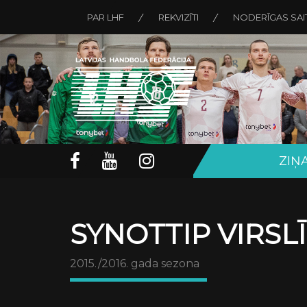
PAR LHF
REKVIZĪTI
NODERĪGAS SAI
ZIŅ
SYNOTTIP VIRSL
2015./2016. gada sezona