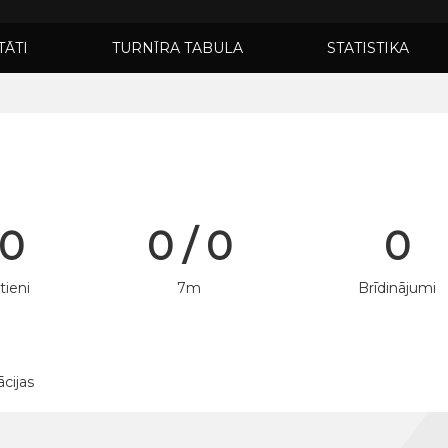
TĀTI
TURNĪRA TABULA
STATISTIKA
 0
0 / 0
0
tieni
7m
Brīdinājumi
ācijas