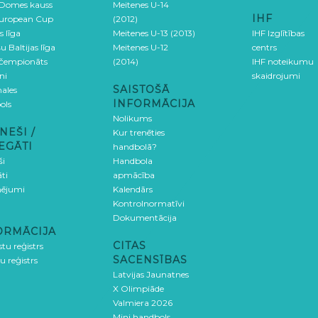
 Domes kauss
Meitenes U-14
IHF
uropean Cup
(2012)
s līga
Meitenes U-13 (2013)
IHF Izglītības
u Baltijas līga
Meitenes U-12
centrs
 čempionāts
(2014)
IHF noteikumu
ni
skaidrojumi
SAISTOŠĀ
ales
INFORMĀCIJA
ols
Nolikums
NEŠI /
Kur trenēties
EGĀTI
handbolā?
ši
Handbola
ti
apmācība
ējumi
Kalendārs
Kontrolnormatīvi
Dokumentācija
ORMĀCIJA
CITAS
stu reģistrs
SACENSĪBAS
u reģistrs
Latvijas Jaunatnes
X Olimpiāde
Valmiera 2026
Mini handbols