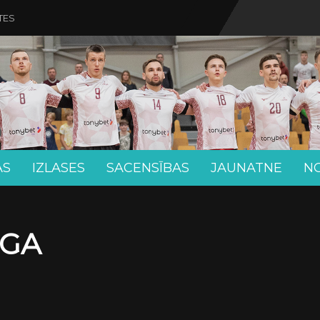
TES
AS
IZLASES
SACENSĪBAS
JAUNATNE
N
ĪGA