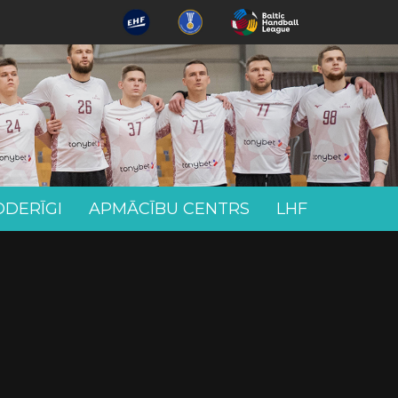
ODERĪGI
APMĀCĪBU CENTRS
LHF