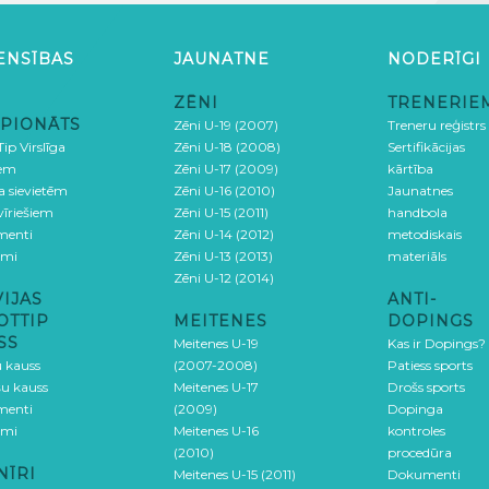
ENSĪBAS
JAUNATNE
NODERĪGI
ZĒNI
TRENERIE
PIONĀTS
Zēni U-19 (2007)
Treneru reģistrs
ip Virslīga
Zēni U-18 (2008)
Sertifikācijas
iem
Zēni U-17 (2009)
kārtība
ga sievietēm
Zēni U-16 (2010)
Jaunatnes
 vīriešiem
Zēni U-15 (2011)
handbola
menti
Zēni U-14 (2012)
metodiskais
umi
Zēni U-13 (2013)
materiāls
Zēni U-12 (2014)
VIJAS
ANTI-
OTTIP
MEITENES
DOPINGS
SS
Meitenes U-19
Kas ir Dopings?
u kauss
(2007-2008)
Patiess sports
šu kauss
Meitenes U-17
Drošs sports
menti
(2009)
Dopinga
umi
Meitenes U-16
kontroles
(2010)
procedūra
NĪRI
Meitenes U-15 (2011)
Dokumenti