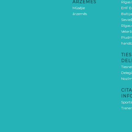
ĀRZEMĒS
Rīgas
Mūsējie
EHF E
ārzemēs
Baltija
Sievieš
Rīgas
Veterā
Pludm
handb
TIES
DEL
Tiesne
Delegā
Nozīm
CITA
INF
Sporti
Trener