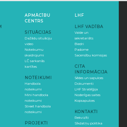
APMĀCĪBU
LHF
CENTRS
M
LHF VADĪBA
SITUĀCIJAS
Valde un
Dažādu situāciju
sekretariāts
video
Biedri
Noteikumu
Padome
skaidrojumi
Sacensību komisijas
LČ sarkanās
CITA
kartītes
INFORMĀCIJA
NOTEIKUMI
Sēdes un sapulces
Handbola
Dokumenti
noteikumi
LHF Stratēģija
Mini handbola
Noderīgas saites
noteikumi
Kopsapulces
Street handbola
KONTAKTI
noteikumi
Rekvizīti
PROJEKTI
Sīkdatņu politika