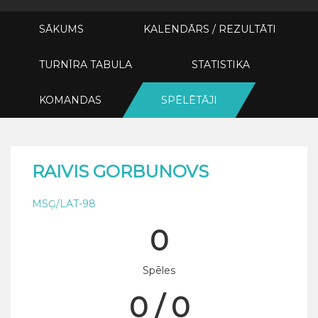
SĀKUMS
KALENDĀRS / REZULTĀTI
TURNĪRA TABULA
STATISTIKA
KOMANDAS
SPĒLĒTĀJI
RAIVIS GORBUNOVS
MSĢ/LAT-98
0
Spēles
0 / 0