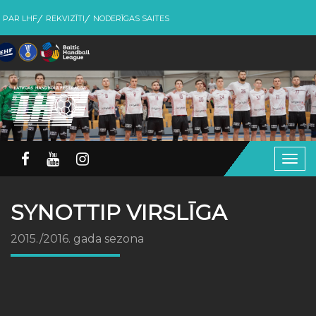
PAR LHF
REKVIZĪTI
NODERĪGAS SAITES
Togg
navig
SYNOTTIP VIRSLĪGA
2015./2016. gada sezona