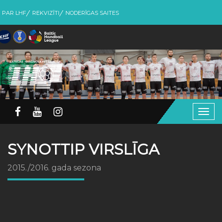
PAR LHF
REKVIZĪTI
NODERĪGAS SAITES
Togg
navig
SYNOTTIP VIRSLĪGA
2015./2016. gada sezona