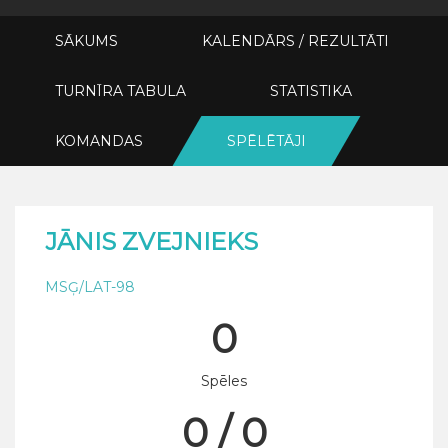
SĀKUMS
KALENDĀRS / REZULTĀTI
TURNĪRA TABULA
STATISTIKA
KOMANDAS
SPĒLĒTĀJI
JĀNIS ZVEJNIEKS
MSĢ/LAT-98
0
Spēles
0 / 0