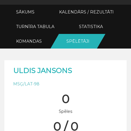
SĀKUMS
KALENDĀRS / REZULTĀTI
TURNĪRA TABULA
STATISTIKA
KOMANDAS
SPĒLĒTĀJI
ULDIS JANSONS
MSĢ/LAT-98
0
Spēles
0 / 0