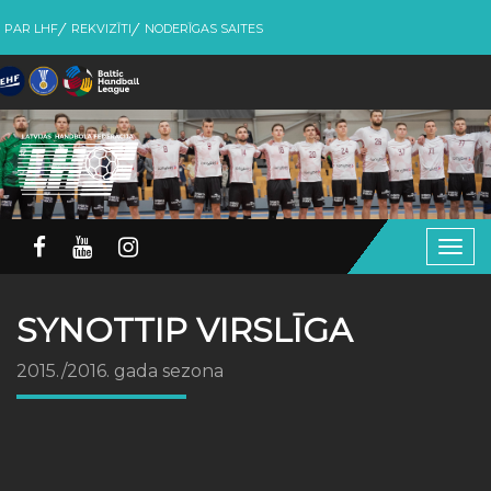
PAR LHF
REKVIZĪTI
NODERĪGAS SAITES
Togg
navig
SYNOTTIP VIRSLĪGA
2015./2016. gada sezona