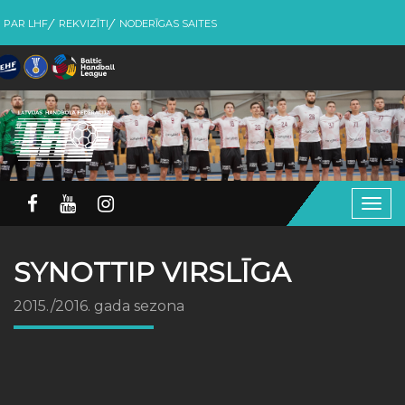
PAR LHF
REKVIZĪTI
NODERĪGAS SAITES
Togg
navig
SYNOTTIP VIRSLĪGA
2015./2016. gada sezona