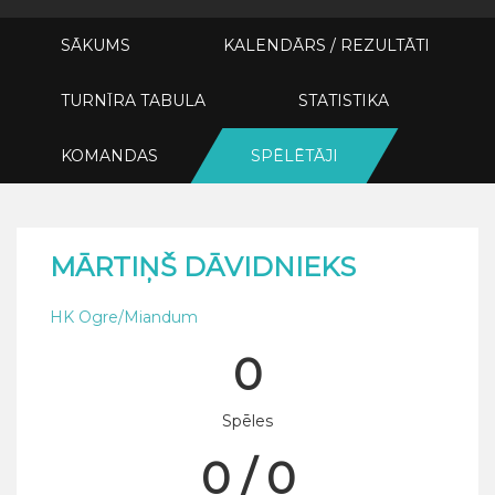
SĀKUMS
KALENDĀRS / REZULTĀTI
TURNĪRA TABULA
STATISTIKA
KOMANDAS
SPĒLĒTĀJI
MĀRTIŅŠ DĀVIDNIEKS
HK Ogre/Miandum
0
Spēles
0 / 0