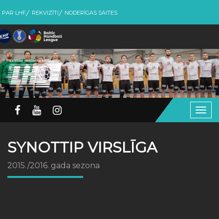
PAR LHF
REKVIZĪTI
NODERĪGAS SAITES
Togg
navig
SYNOTTIP VIRSLĪGA
2015./2016. gada sezona