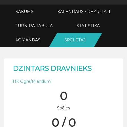
SĀKUMS
KALENDĀRS / REZULTĀTI
TURNĪRA TABULA
STATISTIKA
KOMANDAS
SPĒLĒTĀJI
DZINTARS DRAVNIEKS
HK Ogre/Miandum
0
Spēles
0 / 0