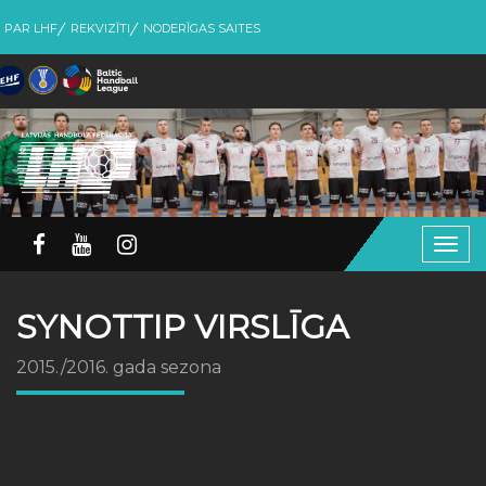
PAR LHF
REKVIZĪTI
NODERĪGAS SAITES
Togg
navig
SYNOTTIP VIRSLĪGA
2015./2016. gada sezona