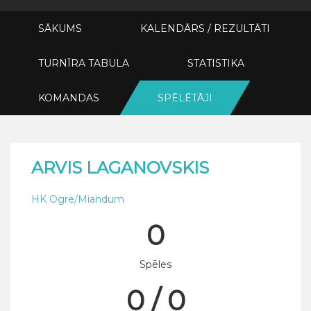
SĀKUMS
KALENDĀRS / REZULTĀTI
TURNĪRA TABULA
STATISTIKA
KOMANDAS
SPĒLĒTĀJI
ARVIS LAGANOVSKIS
HK Ogre/Miandum
0
Spēles
0 / 0