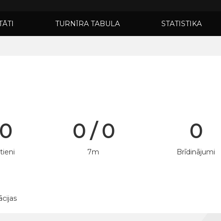
TĀTI
TURNĪRA TABULA
STATISTIKA
 0
0 / 0
0
tieni
7m
Brīdinājumi
ācijas