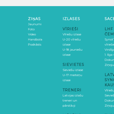
ZIŅAS
IZLASES
SAC
Jaunumi
VĪRIEŠI
LHF
Foto
ČEM
Video
Vīriešu izlase
Handbola
U-20 vīriešu
SynotT
Podkāsts
izlase
vīrieš
U-18 jauniešu
Virslī
izlase
1. līga
Doku
SIEVIETES
Ziņoj
Sieviešu izlase
LAT
U-17 meiteņu
SYN
izlase
KAU
TRENERI
Vīrieš
Latvijas izlašu
Sievie
treneri un
Doku
pārstāvji
Ziņoj