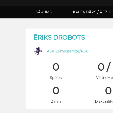
SĀKUMS
KALENDĀRS / REZUL
ĒRIKS DROBOTS
ASK Zemessardze/RSU
0
0 /
Spēles
Vārti / Me
0
0
2 min
Diskvalifik