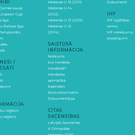
NĪRI
Meitenes U-15 (2011)
Dokumenti
 Domes kauss
Meitenes U-14
IHF
uropean Cup
(2012)
s līga
Meitenes U-13 (2013)
IHF Izglītības
u Baltijas līga
Meitenes U-12
centrs
 čempionāts
(2014)
IHF noteikumu
ni
skaidrojumi
SAISTOŠĀ
ales
INFORMĀCIJA
ols
Nolikums
NEŠI /
Kur trenēties
EGĀTI
handbolā?
ši
Handbola
ti
apmācība
ējumi
Kalendārs
Kontrolnormatīvi
Dokumentācija
ORMĀCIJA
CITAS
stu reģistrs
SACENSĪBAS
u reģistrs
Latvijas Jaunatnes
X Olimpiāde
Valmiera 2026