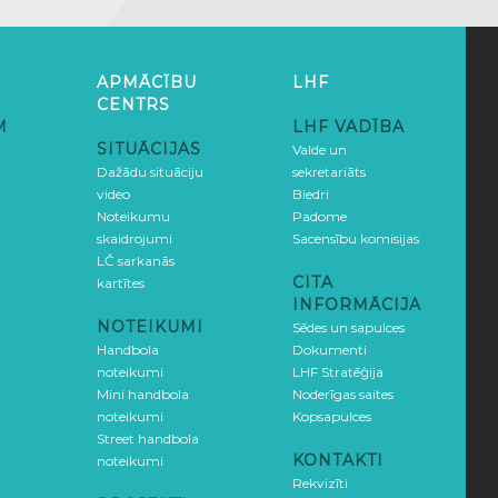
APMĀCĪBU
LHF
CENTRS
M
LHF VADĪBA
SITUĀCIJAS
Valde un
Dažādu situāciju
sekretariāts
video
Biedri
Noteikumu
Padome
skaidrojumi
Sacensību komisijas
LČ sarkanās
CITA
kartītes
INFORMĀCIJA
NOTEIKUMI
Sēdes un sapulces
Handbola
Dokumenti
noteikumi
LHF Stratēģija
Mini handbola
Noderīgas saites
noteikumi
Kopsapulces
Street handbola
KONTAKTI
noteikumi
Rekvizīti