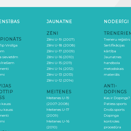
ENSĪBAS
JAUNATNE
NODERĪGI
ZĒNI
TRENERIE
PIONĀTS
Zēni U-19 (2007)
Treneru reģistrs
ip Virslīga
Zēni U-18 (2008)
Sertifikācijas
iem
Zēni U-17 (2009)
kārtība
ga sievietēm
Zēni U-16 (2010)
Jaunatnes
 vīriešiem
Zēni U-15 (2011)
handbola
menti
Zēni U-14 (2012)
metodiskais
umi
Zēni U-13 (2013)
materiāls
Zēni U-12 (2014)
VIJAS
ANTI-
OTTIP
MEITENES
DOPINGS
SS
Meitenes U-19
Kas ir Dopings?
u kauss
(2007-2008)
Patiess sports
šu kauss
Meitenes U-17
Drošs sports
menti
(2009)
Dopinga
umi
Meitenes U-16
kontroles
(2010)
procedūra