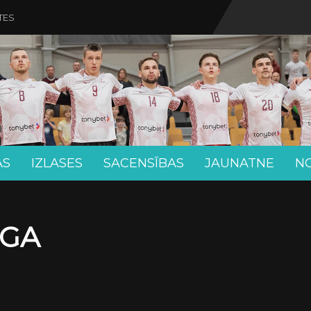
TES
AS
IZLASES
SACENSĪBAS
JAUNATNE
N
ĪGA