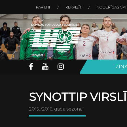
PAR LHF
REKVIZĪTI
NODERĪGAS SAI
ZIŅ
SYNOTTIP VIRSL
2015./2016. gada sezona