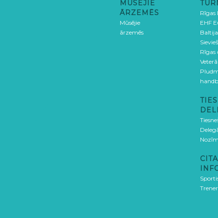
MŪSĒJIE
TUR
ĀRZEMĒS
Rīgas
Mūsējie
EHF E
ārzemēs
Baltija
Sievieš
Rīgas
Veterā
Pludm
handb
TIES
DEL
Tiesne
Delegā
Nozīm
CITA
INF
Sporti
Trener