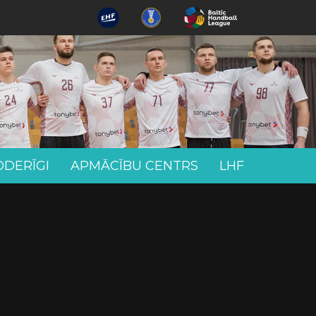
ODERĪGI
APMĀCĪBU CENTRS
LHF