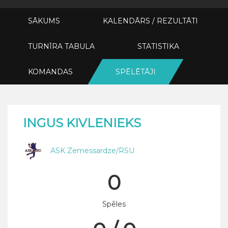
SĀKUMS
KALENDĀRS / REZULTĀTI
TURNĪRA TABULA
STATISTIKA
KOMANDAS
SPĒLĒTĀJI
INGUS KIVLENIEKS
ASK Zemessardze/RSU
0
Spēles