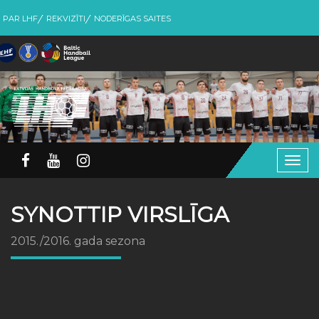
PAR LHF
REKVIZĪTI
NODERĪGAS SAITES
Togg
navig
SYNOTTIP VIRSLĪGA
2015./2016. gada sezona