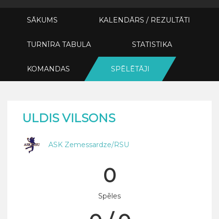
SĀKUMS
KALENDĀRS / REZULTĀTI
TURNĪRA TABULA
STATISTIKA
KOMANDAS
SPĒLĒTĀJI
ULDIS VILSONS
ASK Zemessardze/RSU
0
Spēles