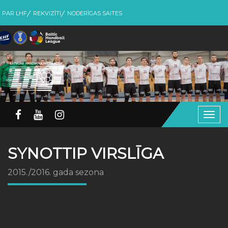
PAR LHF
REKVIZĪTI
NODERĪGAS SAITES
Togg
navig
SYNOTTIP VIRSLĪGA
2015./2016. gada sezona