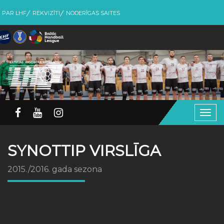
PAR LHF
REKVIZĪTI
NODERĪGAS SAITES
Togg
navig
SYNOTTIP VIRSLĪGA
2015./2016. gada sezona