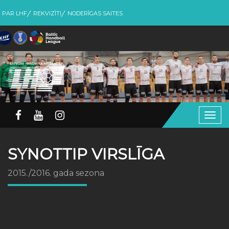
PAR LHF
REKVIZĪTI
NODERĪGAS SAITES
Togg
navig
SYNOTTIP VIRSLĪGA
2015./2016. gada sezona