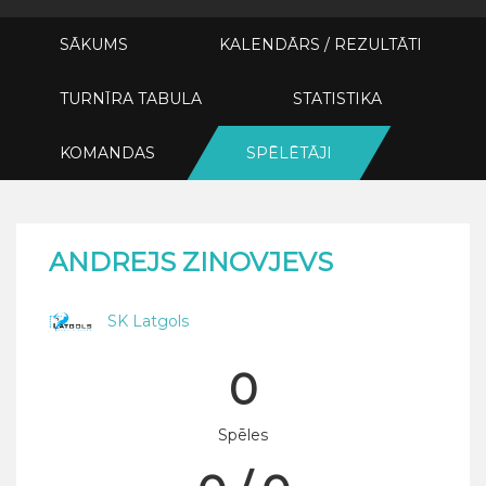
SĀKUMS
KALENDĀRS / REZULTĀTI
TURNĪRA TABULA
STATISTIKA
KOMANDAS
SPĒLĒTĀJI
ANDREJS ZINOVJEVS
SK Latgols
0
Spēles