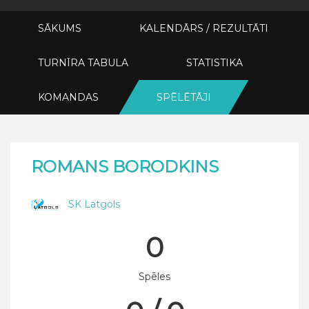
SĀKUMS
KALENDĀRS / REZULTĀTI
TURNĪRA TABULA
STATISTIKA
KOMANDAS
SPĒLĒTĀJI
ROMANS BORODKINS
SK Latgols
0
Spēles