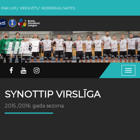
PAR LHF
REKVIZĪTI
NODERĪGAS SAITES
Togg
navig
SYNOTTIP VIRSLĪGA
2015./2016. gada sezona