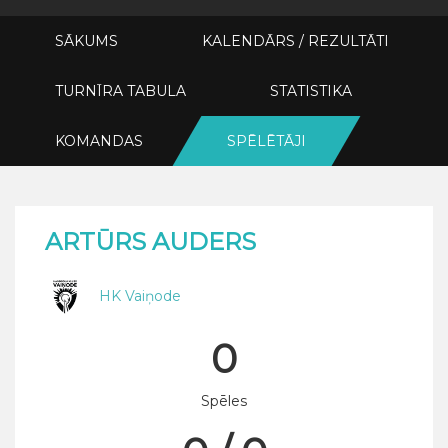
SĀKUMS
KALENDĀRS / REZULTĀTI
TURNĪRA TABULA
STATISTIKA
KOMANDAS
SPĒLĒTĀJI
ARTŪRS AUDERS
HK Vaiņode
0
Spēles