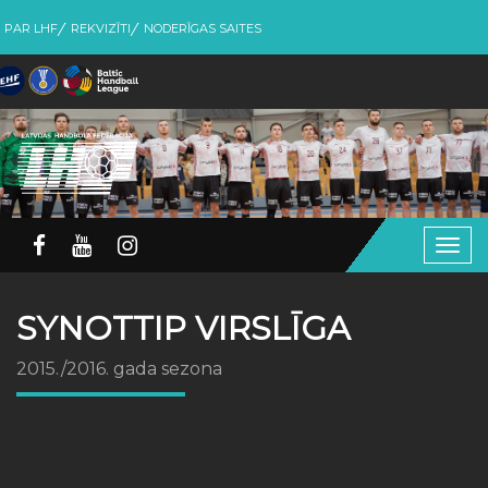
PAR LHF
REKVIZĪTI
NODERĪGAS SAITES
Togg
navig
SYNOTTIP VIRSLĪGA
2015./2016. gada sezona