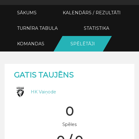
SĀKUMS
KALENDĀRS / REZULTĀTI
TURNĪRA TABULA
STATISTIKA
KOMANDAS
SPĒLĒTĀJI
GATIS TAUJĒNS
HK Vaiņode
0
Spēles