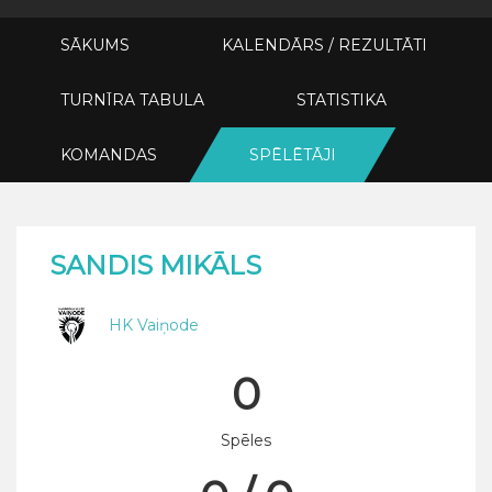
SĀKUMS
KALENDĀRS / REZULTĀTI
TURNĪRA TABULA
STATISTIKA
KOMANDAS
SPĒLĒTĀJI
SANDIS MIKĀLS
HK Vaiņode
0
Spēles