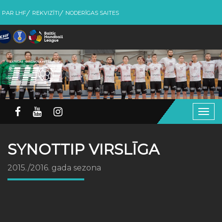
PAR LHF
REKVIZĪTI
NODERĪGAS SAITES
Togg
navig
SYNOTTIP VIRSLĪGA
2015./2016. gada sezona