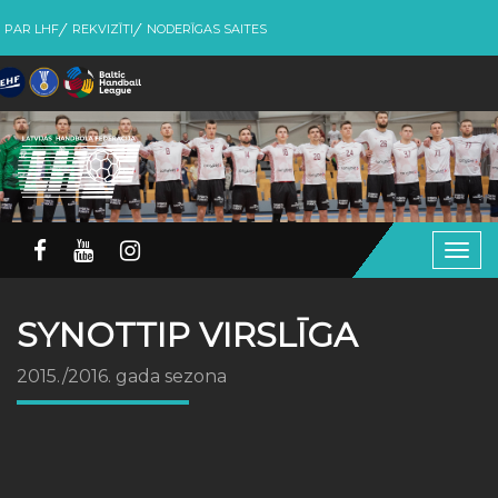
PAR LHF
REKVIZĪTI
NODERĪGAS SAITES
Togg
navig
SYNOTTIP VIRSLĪGA
2015./2016. gada sezona