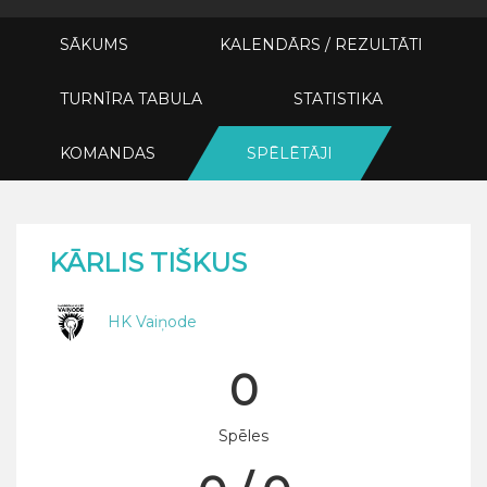
SĀKUMS
KALENDĀRS / REZULTĀTI
TURNĪRA TABULA
STATISTIKA
KOMANDAS
SPĒLĒTĀJI
KĀRLIS TIŠKUS
HK Vaiņode
0
Spēles