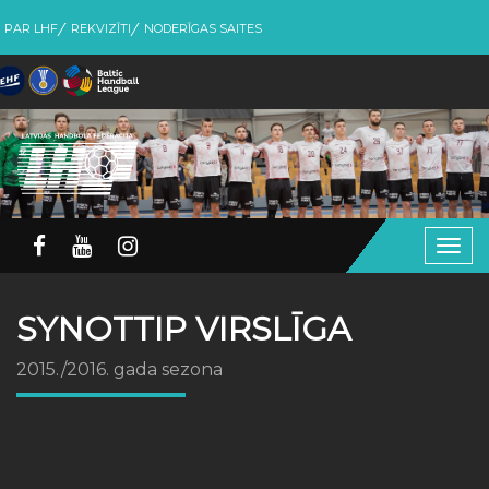
PAR LHF
REKVIZĪTI
NODERĪGAS SAITES
Togg
navig
SYNOTTIP VIRSLĪGA
2015./2016. gada sezona