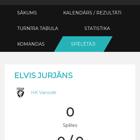
SĀKUMS
KALENDĀRS / REZULTĀTI
TURNĪRA TABULA
STATISTIKA
KOMANDAS
SPĒLĒTĀJI
ELVIS JURJĀNS
HK Vaiņode
0
Spēles