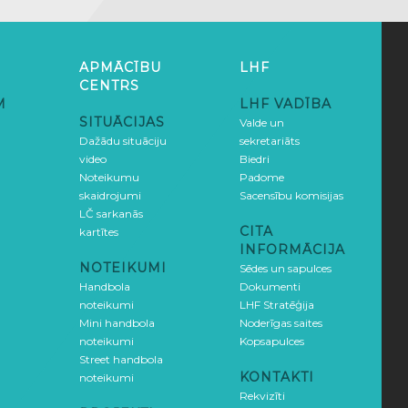
APMĀCĪBU
LHF
CENTRS
M
LHF VADĪBA
SITUĀCIJAS
Valde un
Dažādu situāciju
sekretariāts
video
Biedri
Noteikumu
Padome
skaidrojumi
Sacensību komisijas
LČ sarkanās
CITA
kartītes
INFORMĀCIJA
NOTEIKUMI
Sēdes un sapulces
Handbola
Dokumenti
noteikumi
LHF Stratēģija
Mini handbola
Noderīgas saites
noteikumi
Kopsapulces
Street handbola
KONTAKTI
noteikumi
Rekvizīti