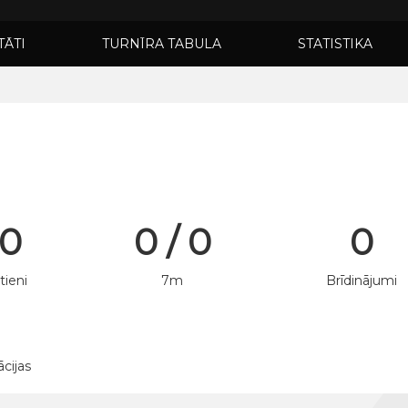
TĀTI
TURNĪRA TABULA
STATISTIKA
 0
0 / 0
0
tieni
7m
Brīdinājumi
ācijas