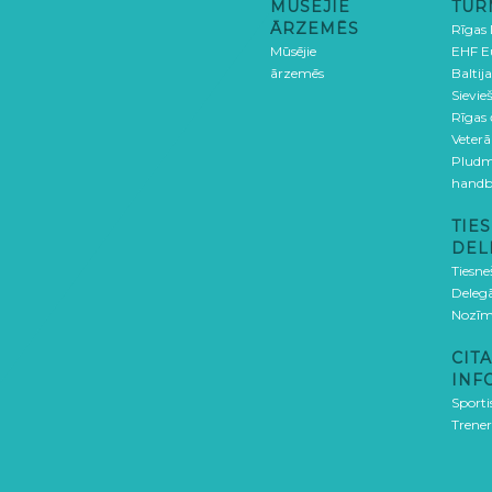
MŪSĒJIE
TUR
ĀRZEMĒS
Rīgas
Mūsējie
EHF E
ārzemēs
Baltija
Sievieš
Rīgas
Veterā
Pludm
handb
TIES
DEL
Tiesne
Delegā
Nozīm
CITA
INF
Sporti
Trener