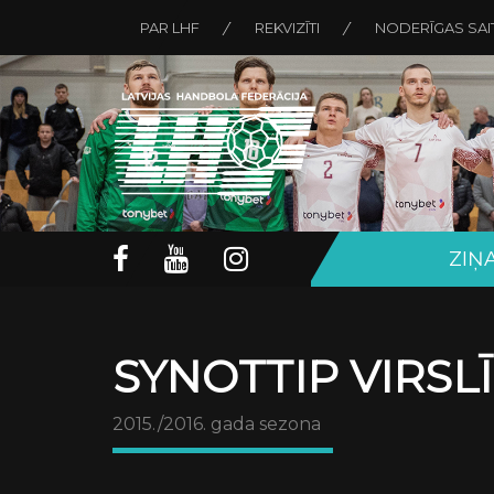
PAR LHF
REKVIZĪTI
NODERĪGAS SAI
ZIŅ
SYNOTTIP VIRSL
2015./2016. gada sezona