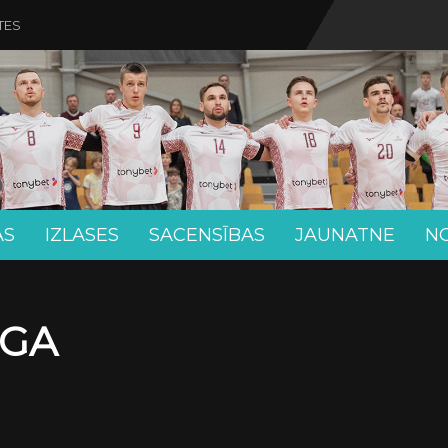
TES
AS
IZLASES
SACENSĪBAS
JAUNATNE
N
ĪGA