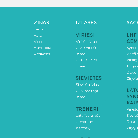
ZIŅAS
IZLASES
SAC
Jaunumi
VĪRIEŠI
LHF
Foto
ČEM
Video
Vīriešu izlase
Handbola
U-20 vīriešu
SynotT
Podkāsts
izlase
vīrieš
U-18 jauniešu
Virslī
izlase
1. līga
Doku
SIEVIETES
Ziņoj
Sieviešu izlase
LAT
U-17 meiteņu
SYN
izlase
KAU
TRENERI
Vīrieš
Latvijas izlašu
Sievie
treneri un
Doku
pārstāvji
Ziņoj