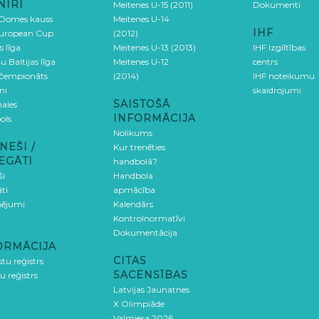
NĪRI
Meitenes U-15 (2011)
Dokumenti
 Domes kauss
Meitenes U-14
IHF
uropean Cup
(2012)
s līga
Meitenes U-13 (2013)
IHF Izglītības
u Baltijas līga
Meitenes U-12
centrs
 čempionāts
(2014)
IHF noteikumu
ni
skaidrojumi
SAISTOŠĀ
ales
INFORMĀCIJA
ols
Nolikums
NEŠI /
Kur trenēties
EGĀTI
handbolā?
ši
Handbola
ti
apmācība
ējumi
Kalendārs
Kontrolnormatīvi
Dokumentācija
ORMĀCIJA
CITAS
stu reģistrs
SACENSĪBAS
u reģistrs
Latvijas Jaunatnes
X Olimpiāde
Valmiera 2026