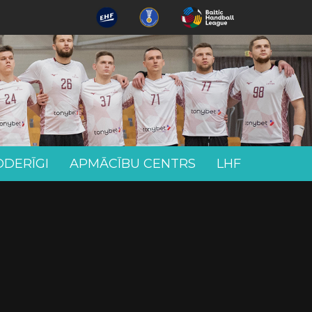
ODERĪGI
APMĀCĪBU CENTRS
LHF