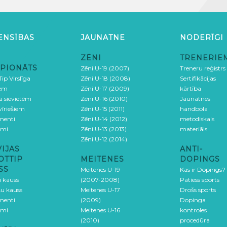
ENSĪBAS
JAUNATNE
NODERĪGI
ZĒNI
TRENERIE
PIONĀTS
Zēni U-19 (2007)
Treneru reģistrs
ip Virslīga
Zēni U-18 (2008)
Sertifikācijas
iem
Zēni U-17 (2009)
kārtība
ga sievietēm
Zēni U-16 (2010)
Jaunatnes
 vīriešiem
Zēni U-15 (2011)
handbola
menti
Zēni U-14 (2012)
metodiskais
umi
Zēni U-13 (2013)
materiāls
Zēni U-12 (2014)
VIJAS
ANTI-
OTTIP
MEITENES
DOPINGS
SS
Meitenes U-19
Kas ir Dopings?
u kauss
(2007-2008)
Patiess sports
šu kauss
Meitenes U-17
Drošs sports
menti
(2009)
Dopinga
umi
Meitenes U-16
kontroles
(2010)
procedūra