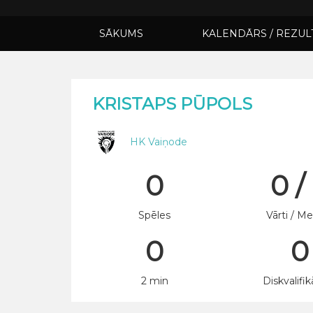
SĀKUMS
KALENDĀRS / REZUL
KRISTAPS PŪPOLS
HK Vaiņode
0
0 /
Spēles
Vārti / Me
0
0
2 min
Diskvalifik