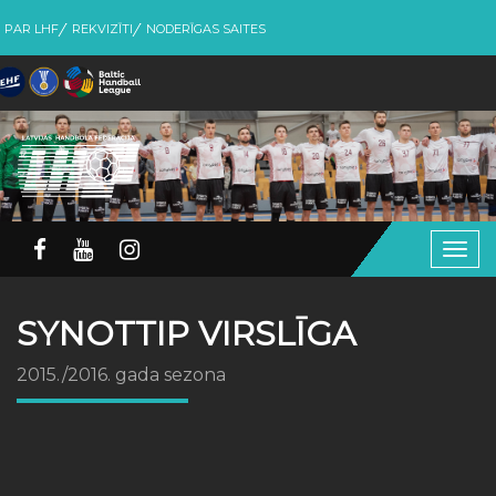
PAR LHF
REKVIZĪTI
NODERĪGAS SAITES
Togg
navig
SYNOTTIP VIRSLĪGA
2015./2016. gada sezona