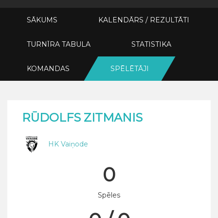
SĀKUMS
KALENDĀRS / REZULTĀTI
TURNĪRA TABULA
STATISTIKA
KOMANDAS
SPĒLĒTĀJI
RŪDOLFS ZITMANIS
HK Vaiņode
0
Spēles