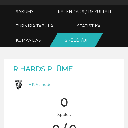
SĀKUMS
KALENDĀRS / REZULTĀTI
TURNĪRA TABULA
STATISTIKA
KOMANDAS
SPĒLĒTĀJI
RIHARDS PLŪME
HK Vaiņode
0
Spēles