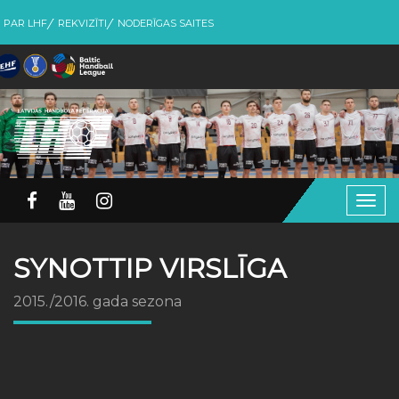
PAR LHF
REKVIZĪTI
NODERĪGAS SAITES
Togg
navig
SYNOTTIP VIRSLĪGA
2015./2016. gada sezona