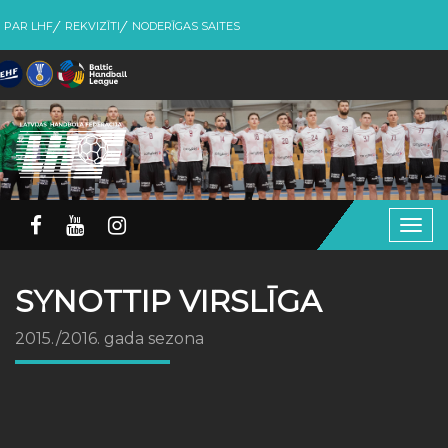
PAR LHF
REKVIZĪTI
NODERĪGAS SAITES
Togg
navig
SYNOTTIP VIRSLĪGA
2015./2016. gada sezona