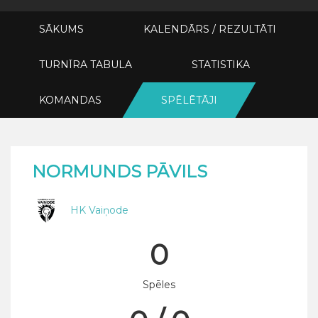
SĀKUMS
KALENDĀRS / REZULTĀTI
TURNĪRA TABULA
STATISTIKA
KOMANDAS
SPĒLĒTĀJI
NORMUNDS PĀVILS
HK Vaiņode
0
Spēles