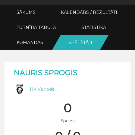
SĀKUMS
KALENDĀRS / REZULTĀTI
TURNĪRA TABULA
STATISTIKA
KOMANDAS
SPĒLĒTĀJI
NAURIS SPROĢIS
HK Vaiņode
0
Spēles