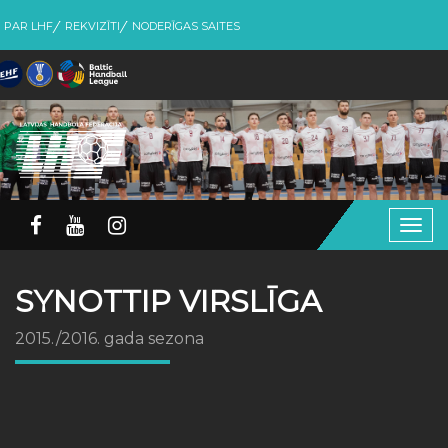
PAR LHF
REKVIZĪTI
NODERĪGAS SAITES
Togg
navig
SYNOTTIP VIRSLĪGA
2015./2016. gada sezona