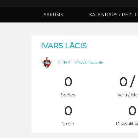
SĀKUMS
KALENDĀRS / REZUL
IVARS LĀCIS
ZRHK TENAX Dobele
0
0 /
Spēles
Vārti / Me
0
0
2 min
Diskvalifik