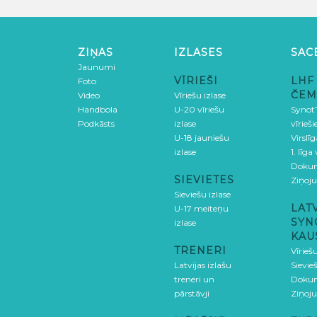
ZIŅAS
IZLASES
SAC
Jaunumi
VĪRIEŠI
LHF
Foto
ČEM
Video
Vīriešu izlase
Handbola
U-20 vīriešu
SynotT
Podkāsts
izlase
vīrieš
U-18 jauniešu
Virslī
izlase
1. līga
Doku
SIEVIETES
Ziņoj
Sieviešu izlase
LAT
U-17 meiteņu
SYN
izlase
KAU
TRENERI
Vīrieš
Latvijas izlašu
Sievie
treneri un
Doku
pārstāvji
Ziņoj