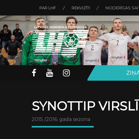
PAR LHF
REKVIZĪTI
NODERĪGAS SAI
ZIŅ
SYNOTTIP VIRSL
2015./2016. gada sezona