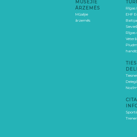
MŪSĒJIE
TUR
ĀRZEMĒS
Rīgas
Mūsējie
EHF E
ārzemēs
Baltija
Sievieš
Rīgas
Veterā
Pludm
handb
TIES
DEL
Tiesne
Delegā
Nozīm
CITA
INF
Sporti
Trener