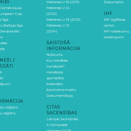
NĪRI
Meitenes U-15 (2011)
Dokumenti
 Domes kauss
Meitenes U-14
IHF
uropean Cup
(2012)
s līga
Meitenes U-13 (2013)
IHF Izglītības
u Baltijas līga
Meitenes U-12
centrs
 čempionāts
(2014)
IHF noteikumu
ni
skaidrojumi
SAISTOŠĀ
ales
INFORMĀCIJA
ols
Nolikums
NEŠI /
Kur trenēties
EGĀTI
handbolā?
ši
Handbola
ti
apmācība
ējumi
Kalendārs
Kontrolnormatīvi
Dokumentācija
ORMĀCIJA
CITAS
stu reģistrs
SACENSĪBAS
u reģistrs
Latvijas Jaunatnes
X Olimpiāde
Valmiera 2026