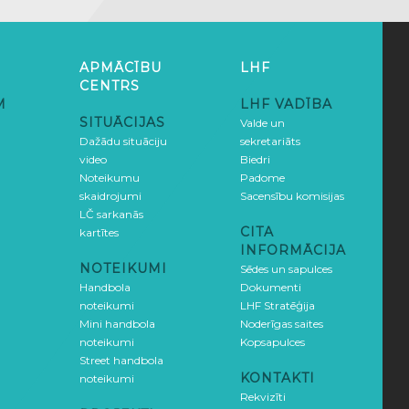
APMĀCĪBU
LHF
CENTRS
M
LHF VADĪBA
SITUĀCIJAS
Valde un
Dažādu situāciju
sekretariāts
video
Biedri
Noteikumu
Padome
skaidrojumi
Sacensību komisijas
LČ sarkanās
CITA
kartītes
INFORMĀCIJA
NOTEIKUMI
Sēdes un sapulces
Handbola
Dokumenti
noteikumi
LHF Stratēģija
Mini handbola
Noderīgas saites
noteikumi
Kopsapulces
Street handbola
KONTAKTI
noteikumi
Rekvizīti