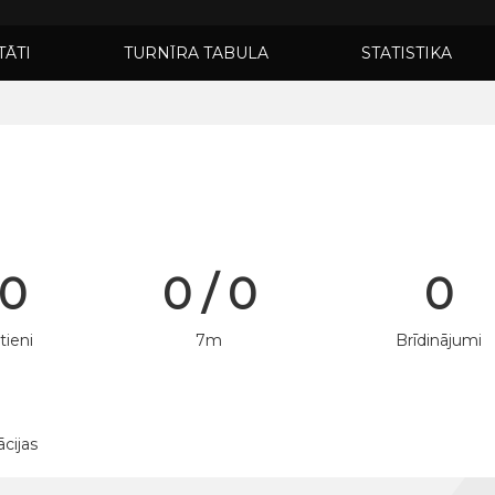
TĀTI
TURNĪRA TABULA
STATISTIKA
 0
0 / 0
0
tieni
7m
Brīdinājumi
ācijas