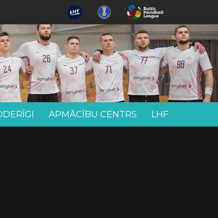
ODERĪGI
APMĀCĪBU CENTRS
LHF