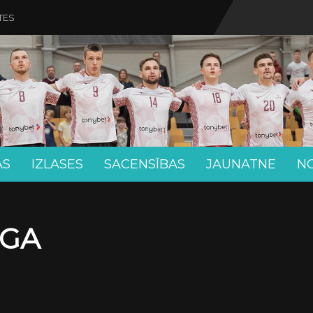
TES
AS
IZLASES
SACENSĪBAS
JAUNATNE
N
ĪGA