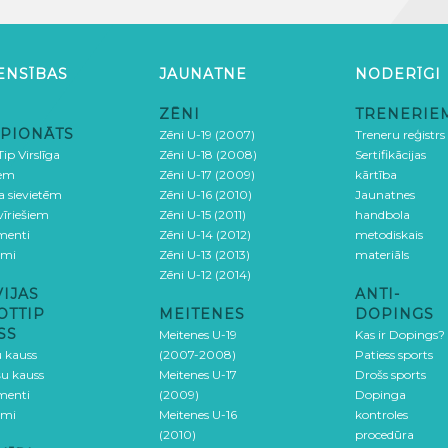
ENSĪBAS
JAUNATNE
NODERĪGI
ZĒNI
TRENERIE
PIONĀTS
Zēni U-19 (2007)
Treneru reģistrs
ip Virslīga
Zēni U-18 (2008)
Sertifikācijas
iem
Zēni U-17 (2009)
kārtība
ga sievietēm
Zēni U-16 (2010)
Jaunatnes
 vīriešiem
Zēni U-15 (2011)
handbola
menti
Zēni U-14 (2012)
metodiskais
umi
Zēni U-13 (2013)
materiāls
Zēni U-12 (2014)
VIJAS
ANTI-
OTTIP
MEITENES
DOPINGS
SS
Meitenes U-19
Kas ir Dopings?
u kauss
(2007-2008)
Patiess sports
šu kauss
Meitenes U-17
Drošs sports
menti
(2009)
Dopinga
umi
Meitenes U-16
kontroles
(2010)
procedūra