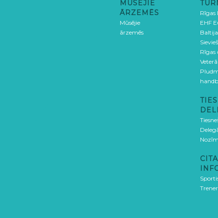
MŪSĒJIE
TUR
ĀRZEMĒS
Rīgas
Mūsējie
EHF E
ārzemēs
Baltija
Sievieš
Rīgas
Veterā
Pludm
handb
TIES
DEL
Tiesne
Delegā
Nozīm
CITA
INF
Sporti
Trener