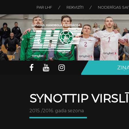
PAR LHF
REKVIZĪTI
NODERĪGAS SAI
ZIŅ
SYNOTTIP VIRSL
2015./2016. gada sezona