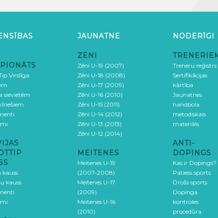
ENSĪBAS
JAUNATNE
NODERĪGI
ZĒNI
TRENERIE
PIONĀTS
Zēni U-19 (2007)
Treneru reģistrs
ip Virslīga
Zēni U-18 (2008)
Sertifikācijas
iem
Zēni U-17 (2009)
kārtība
ga sievietēm
Zēni U-16 (2010)
Jaunatnes
 vīriešiem
Zēni U-15 (2011)
handbola
menti
Zēni U-14 (2012)
metodiskais
umi
Zēni U-13 (2013)
materiāls
Zēni U-12 (2014)
VIJAS
ANTI-
OTTIP
MEITENES
DOPINGS
SS
Meitenes U-19
Kas ir Dopings?
u kauss
(2007-2008)
Patiess sports
šu kauss
Meitenes U-17
Drošs sports
menti
(2009)
Dopinga
umi
Meitenes U-16
kontroles
(2010)
procedūra