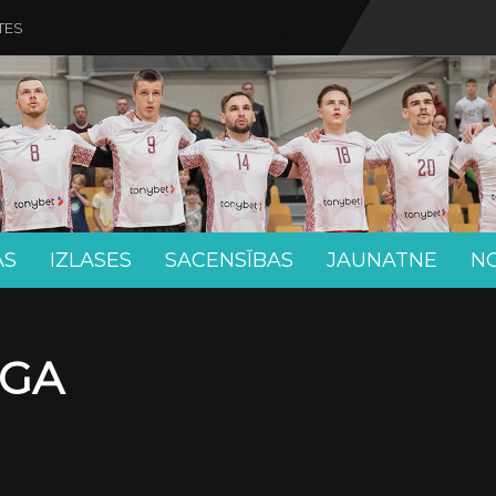
TES
AS
IZLASES
SACENSĪBAS
JAUNATNE
N
ĪGA