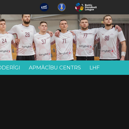
ODERĪGI
APMĀCĪBU CENTRS
LHF