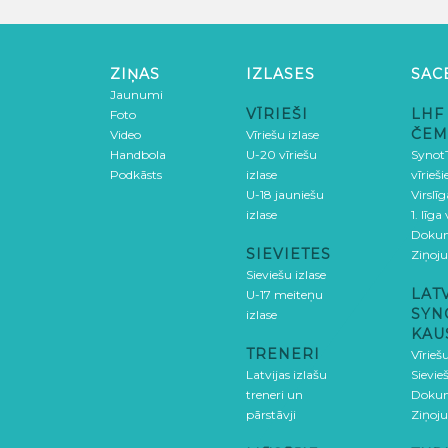
ZIŅAS
IZLASES
SAC
Jaunumi
VĪRIEŠI
LHF
Foto
ČEM
Video
Vīriešu izlase
Handbola
U-20 vīriešu
SynotT
Podkāsts
izlase
vīrieš
U-18 jauniešu
Virslī
izlase
1. līga
Doku
SIEVIETES
Ziņoj
Sieviešu izlase
LAT
U-17 meiteņu
SYN
izlase
KAU
TRENERI
Vīrieš
Latvijas izlašu
Sievie
treneri un
Doku
pārstāvji
Ziņoj