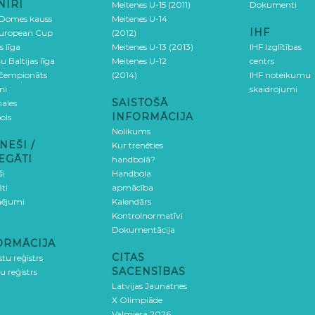
NĪRI
Meitenes U-15 (2011)
Dokumenti
 Domes kauss
Meitenes U-14
IHF
uropean Cup
(2012)
s līga
Meitenes U-13 (2013)
IHF Izglītības
u Baltijas līga
Meitenes U-12
centrs
 čempionāts
(2014)
IHF noteikumu
ni
skaidrojumi
SAISTOŠĀ
ales
INFORMĀCIJA
ols
Nolikums
NEŠI /
Kur trenēties
EGĀTI
handbolā?
ši
Handbola
ti
apmācība
ējumi
Kalendārs
Kontrolnormatīvi
Dokumentācija
ORMĀCIJA
CITAS
stu reģistrs
SACENSĪBAS
u reģistrs
Latvijas Jaunatnes
X Olimpiāde
Valmiera 2026