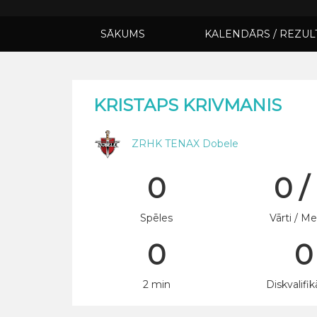
SĀKUMS
KALENDĀRS / REZUL
KRISTAPS KRIVMANIS
ZRHK TENAX Dobele
0
0 /
Spēles
Vārti / Me
0
0
2 min
Diskvalifik