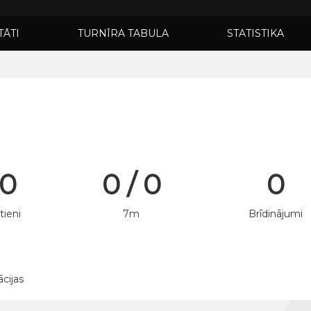
TĀTI
TURNĪRA TABULA
STATISTIKA
 0
0 / 0
0
tieni
7m
Brīdinājumi
ācijas