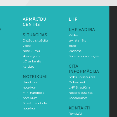
APMĀCĪBU
LHF
CENTRS
M
LHF VADĪBA
SITUĀCIJAS
Valde un
Dažādu situāciju
sekretariāts
video
Biedri
Noteikumu
Padome
skaidrojumi
Sacensību komisijas
LČ sarkanās
CITA
kartītes
INFORMĀCIJA
NOTEIKUMI
Sēdes un sapulces
Handbola
Dokumenti
noteikumi
LHF Stratēģija
Mini handbola
Noderīgas saites
noteikumi
Kopsapulces
Street handbola
KONTAKTI
noteikumi
Rekvizīti