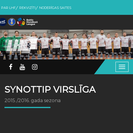
PAR LHF
REKVIZĪTI
NODERĪGAS SAITES
Togg
navig
SYNOTTIP VIRSLĪGA
2015./2016. gada sezona