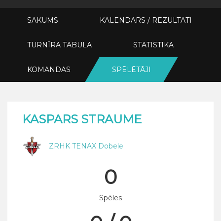
SĀKUMS
KALENDĀRS / REZULTĀTI
TURNĪRA TABULA
STATISTIKA
KOMANDAS
SPĒLĒTĀJI
KASPARS STRAUME
ZRHK TENAX Dobele
0
Spēles