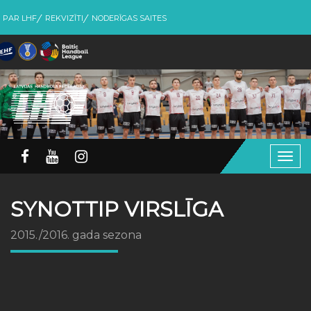
PAR LHF
REKVIZĪTI
NODERĪGAS SAITES
Togg
navig
SYNOTTIP VIRSLĪGA
2015./2016. gada sezona