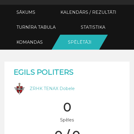
SĀKUMS
KALENDĀRS / REZULTĀTI
TURNĪRA TABULA
STATISTIKA
KOMANDAS
SPĒLĒTĀJI
EGILS POLITERS
ZRHK TENAX Dobele
0
Spēles