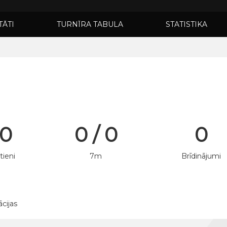
TĀTI
TURNĪRA TABULA
STATISTIKA
 0
0 / 0
0
tieni
7m
Brīdinājumi
ācijas