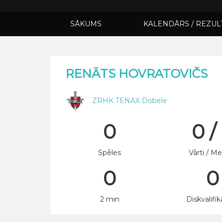
SĀKUMS
KALENDĀRS / REZUL
RENĀTS HOVRATOVIČS
ZRHK TENAX Dobele
0
0 /
Spēles
Vārti / Me
0
0
2 min
Diskvalifik