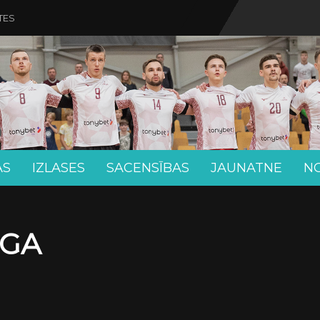
TES
AS
IZLASES
SACENSĪBAS
JAUNATNE
N
ĪGA