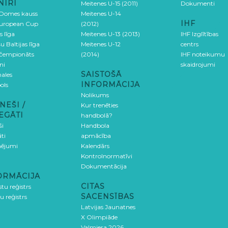
NĪRI
Meitenes U-15 (2011)
Dokumenti
 Domes kauss
Meitenes U-14
IHF
uropean Cup
(2012)
s līga
Meitenes U-13 (2013)
IHF Izglītības
u Baltijas līga
Meitenes U-12
centrs
 čempionāts
(2014)
IHF noteikumu
ni
skaidrojumi
SAISTOŠĀ
ales
INFORMĀCIJA
ols
Nolikums
NEŠI /
Kur trenēties
EGĀTI
handbolā?
ši
Handbola
ti
apmācība
ējumi
Kalendārs
Kontrolnormatīvi
Dokumentācija
ORMĀCIJA
CITAS
stu reģistrs
SACENSĪBAS
u reģistrs
Latvijas Jaunatnes
X Olimpiāde
Valmiera 2026