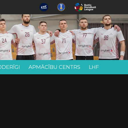
ODERĪGI
APMĀCĪBU CENTRS
LHF