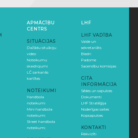
APMĀCĪBU
LHF
CENTRS
M
LHF VADĪBA
SITUĀCIJAS
Valde un
Dažādu situāciju
sekretariāts
video
Biedri
Noteikumu
Padome
skaidrojumi
Sacensību komisijas
LČ sarkanās
CITA
kartītes
INFORMĀCIJA
NOTEIKUMI
Sēdes un sapulces
Handbola
Dokumenti
noteikumi
LHF Stratēģija
Mini handbola
Noderīgas saites
noteikumi
Kopsapulces
Street handbola
KONTAKTI
noteikumi
Rekvizīti