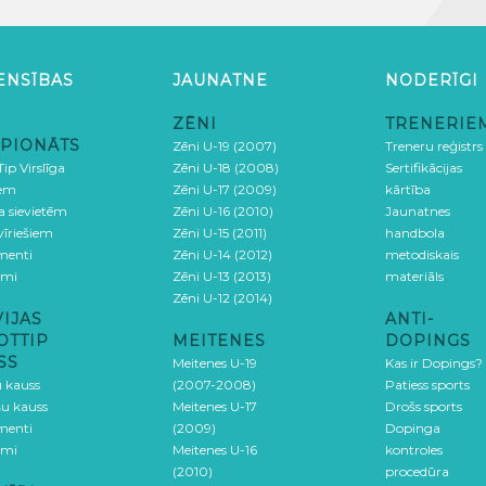
ENSĪBAS
JAUNATNE
NODERĪGI
ZĒNI
TRENERIE
PIONĀTS
Zēni U-19 (2007)
Treneru reģistrs
ip Virslīga
Zēni U-18 (2008)
Sertifikācijas
iem
Zēni U-17 (2009)
kārtība
ga sievietēm
Zēni U-16 (2010)
Jaunatnes
 vīriešiem
Zēni U-15 (2011)
handbola
menti
Zēni U-14 (2012)
metodiskais
umi
Zēni U-13 (2013)
materiāls
Zēni U-12 (2014)
VIJAS
ANTI-
OTTIP
MEITENES
DOPINGS
SS
Meitenes U-19
Kas ir Dopings?
u kauss
(2007-2008)
Patiess sports
šu kauss
Meitenes U-17
Drošs sports
menti
(2009)
Dopinga
umi
Meitenes U-16
kontroles
(2010)
procedūra