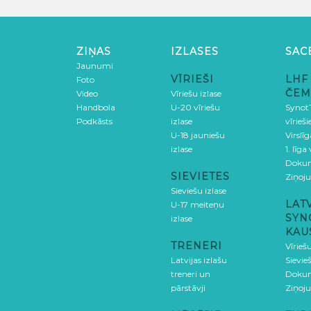
ZIŅAS
IZLASES
SAC
Jaunumi
VĪRIEŠI
LHF
Foto
ČEM
Video
Vīriešu izlase
Handbola
U-20 vīriešu
SynotT
Podkāsts
izlase
vīrieš
U-18 jauniešu
Virslī
izlase
1. līga
Doku
SIEVIETES
Ziņoj
Sieviešu izlase
LAT
U-17 meiteņu
SYN
izlase
KAU
TRENERI
Vīrieš
Latvijas izlašu
Sievie
treneri un
Doku
pārstāvji
Ziņoj