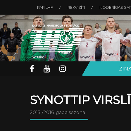
PAR LHF
REKVIZĪTI
NODERĪGAS SAI
ZIŅ
SYNOTTIP VIRSL
2015./2016. gada sezona