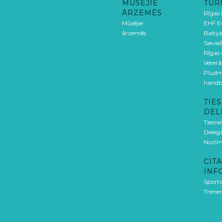
MŪSĒJIE
TUR
ĀRZEMĒS
Rīgas
Mūsējie
EHF E
ārzemēs
Baltija
Sievieš
Rīgas
Veterā
Pludm
handb
TIES
DEL
Tiesne
Delegā
Nozīm
CITA
INF
Sporti
Trener