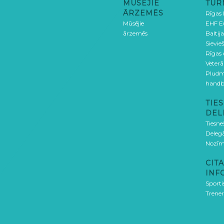
MŪSĒJIE
TUR
ĀRZEMĒS
Rīgas
Mūsējie
EHF E
ārzemēs
Baltija
Sievieš
Rīgas
Veterā
Pludm
handb
TIES
DEL
Tiesne
Delegā
Nozīm
CITA
INF
Sporti
Trener