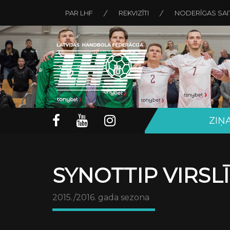
PAR LHF
REKVIZĪTI
NODERĪGAS SAI
ZIŅ
SYNOTTIP VIRSL
2015./2016. gada sezona