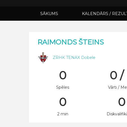
SĀKUMS
KALENDĀRS / REZUL
RAIMONDS ŠTEINS
ZRHK TENAX Dobele
0
0 /
Spēles
Vārti / Me
0
0
2 min
Diskvalifik