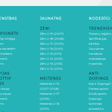
ENSĪBAS
JAUNATNE
NODERĪGI
ZĒNI
TRENERIE
PIONĀTS
Zēni U-19 (2007)
Treneru reģistrs
ip Virslīga
Zēni U-18 (2008)
Sertifikācijas
iem
Zēni U-17 (2009)
kārtība
ga sievietēm
Zēni U-16 (2010)
Jaunatnes
 vīriešiem
Zēni U-15 (2011)
handbola
menti
Zēni U-14 (2012)
metodiskais
umi
Zēni U-13 (2013)
materiāls
Zēni U-12 (2014)
VIJAS
ANTI-
OTTIP
MEITENES
DOPINGS
SS
Meitenes U-19
Kas ir Dopings?
u kauss
(2007-2008)
Patiess sports
šu kauss
Meitenes U-17
Drošs sports
menti
(2009)
Dopinga
umi
Meitenes U-16
kontroles
(2010)
procedūra