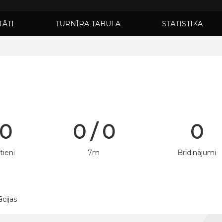
TĀTI
TURNĪRA TABULA
STATISTIKA
 0
0 / 0
0
tieni
7m
Brīdinājumi
ācijas