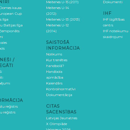
NĪRI
Meitenes U-15 (2011)
Dokumenti
 Domes kauss
Meitenes U-14
IHF
uropean Cup
(2012)
s līga
Meitenes U-13 (2013)
IHF Izglītības
u Baltijas līga
Meitenes U-12
centrs
 čempionāts
(2014)
IHF noteikumu
ni
skaidrojumi
SAISTOŠĀ
ales
INFORMĀCIJA
ols
Nolikums
NEŠI /
Kur trenēties
EGĀTI
handbolā?
ši
Handbola
ti
apmācība
ējumi
Kalendārs
Kontrolnormatīvi
Dokumentācija
ORMĀCIJA
CITAS
stu reģistrs
SACENSĪBAS
u reģistrs
Latvijas Jaunatnes
X Olimpiāde
Valmiera 2026