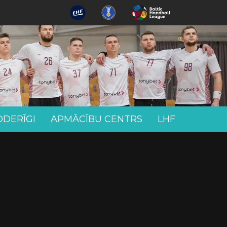
ODERĪGI
APMĀCĪBU CENTRS
LHF