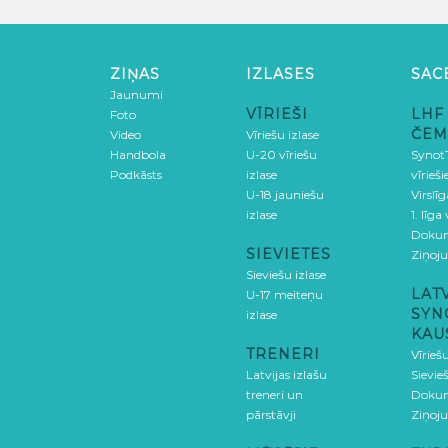
ZIŅAS
IZLASES
SAC
Jaunumi
VĪRIEŠI
LHF
Foto
ČEM
Video
Vīriešu izlase
Handbola
U-20 vīriešu
SynotT
Podkāsts
izlase
vīrieš
U-18 jauniešu
Virslī
izlase
1. līga
Doku
SIEVIETES
Ziņoj
Sieviešu izlase
LAT
U-17 meiteņu
SYN
izlase
KAU
TRENERI
Vīrieš
Latvijas izlašu
Sievie
treneri un
Doku
pārstāvji
Ziņoj