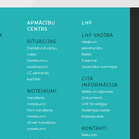
APMĀCĪBU
LHF
CENTRS
M
LHF VADĪBA
SITUĀCIJAS
Valde un
Dažādu situāciju
sekretariāts
video
Biedri
Noteikumu
Padome
skaidrojumi
Sacensību komisijas
LČ sarkanās
CITA
kartītes
INFORMĀCIJA
NOTEIKUMI
Sēdes un sapulces
Handbola
Dokumenti
noteikumi
LHF Stratēģija
Mini handbola
Noderīgas saites
noteikumi
Kopsapulces
Street handbola
KONTAKTI
noteikumi
Rekvizīti