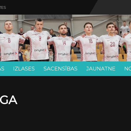
TES
AS
IZLASES
SACENSĪBAS
JAUNATNE
N
ĪGA