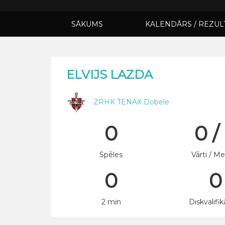
SĀKUMS
KALENDĀRS / REZUL
ELVIJS LAZDA
ZRHK TENAX Dobele
0
0 /
Spēles
Vārti / Me
0
0
2 min
Diskvalifik