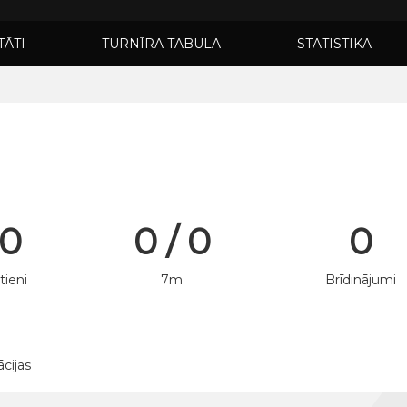
TĀTI
TURNĪRA TABULA
STATISTIKA
 0
0 / 0
0
tieni
7m
Brīdinājumi
ācijas