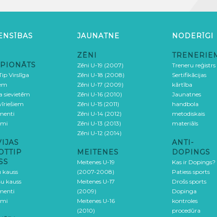
ENSĪBAS
JAUNATNE
NODERĪGI
ZĒNI
TRENERIE
PIONĀTS
Zēni U-19 (2007)
Treneru reģistrs
ip Virslīga
Zēni U-18 (2008)
Sertifikācijas
iem
Zēni U-17 (2009)
kārtība
ga sievietēm
Zēni U-16 (2010)
Jaunatnes
 vīriešiem
Zēni U-15 (2011)
handbola
menti
Zēni U-14 (2012)
metodiskais
umi
Zēni U-13 (2013)
materiāls
Zēni U-12 (2014)
VIJAS
ANTI-
OTTIP
MEITENES
DOPINGS
SS
Meitenes U-19
Kas ir Dopings?
u kauss
(2007-2008)
Patiess sports
šu kauss
Meitenes U-17
Drošs sports
menti
(2009)
Dopinga
umi
Meitenes U-16
kontroles
(2010)
procedūra