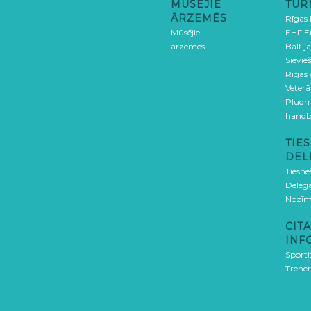
MŪSĒJIE
TUR
ĀRZEMĒS
Rīgas
Mūsējie
EHF E
ārzemēs
Baltija
Sievieš
Rīgas
Veterā
Pludm
handb
TIES
DEL
Tiesne
Delegā
Nozīm
CITA
INF
Sporti
Trener