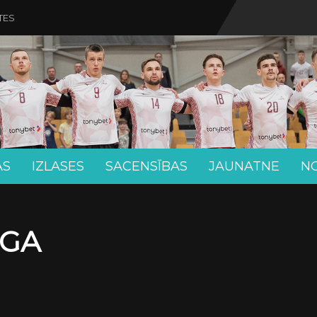
TES
AS
IZLASES
SACENSĪBAS
JAUNATNE
N
ĪGA