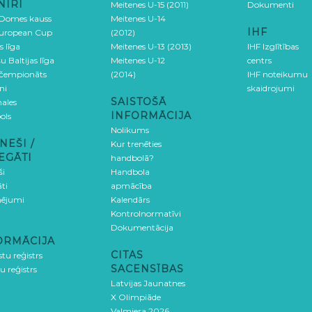
NĪRI
Meitenes U-15 (2011)
Dokumenti
 Domes kauss
Meitenes U-14
IHF
uropean Cup
(2012)
s līga
Meitenes U-13 (2013)
IHF Izglītības
u Baltijas līga
Meitenes U-12
centrs
 čempionāts
(2014)
IHF noteikumu
ni
skaidrojumi
SAISTOŠĀ
ales
INFORMĀCIJA
ols
Nolikums
NEŠI /
Kur trenēties
EGĀTI
handbolā?
ši
Handbola
ti
apmācība
ējumi
Kalendārs
Kontrolnormatīvi
Dokumentācija
ORMĀCIJA
CITAS
stu reģistrs
SACENSĪBAS
u reģistrs
Latvijas Jaunatnes
X Olimpiāde
Valmiera 2026