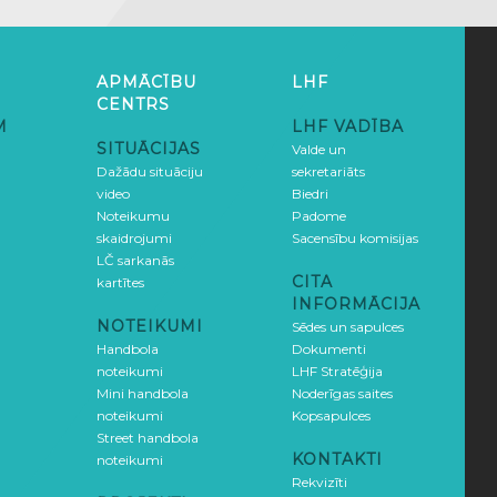
APMĀCĪBU
LHF
CENTRS
M
LHF VADĪBA
SITUĀCIJAS
Valde un
Dažādu situāciju
sekretariāts
video
Biedri
Noteikumu
Padome
skaidrojumi
Sacensību komisijas
LČ sarkanās
CITA
kartītes
INFORMĀCIJA
NOTEIKUMI
Sēdes un sapulces
Handbola
Dokumenti
noteikumi
LHF Stratēģija
Mini handbola
Noderīgas saites
noteikumi
Kopsapulces
Street handbola
KONTAKTI
noteikumi
Rekvizīti