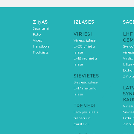
ZIŅAS
IZLASES
SAC
Jaunumi
VĪRIEŠI
LHF
Foto
ČEM
Video
Vīriešu izlase
Handbola
U-20 vīriešu
SynotT
Podkāsts
izlase
vīrieš
U-18 jauniešu
Virslī
izlase
1. līga
Doku
SIEVIETES
Ziņoj
Sieviešu izlase
LAT
U-17 meiteņu
SYN
izlase
KAU
TRENERI
Vīrieš
Latvijas izlašu
Sievie
treneri un
Doku
pārstāvji
Ziņoj