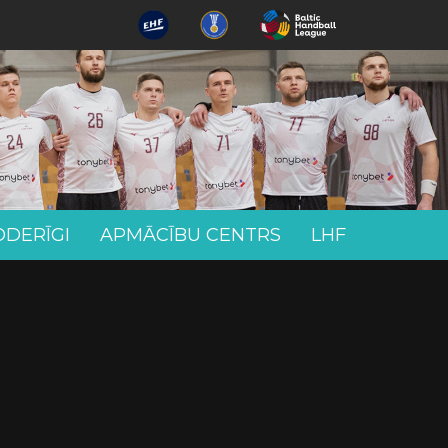
ODERĪGI
APMĀCĪBU CENTRS
LHF