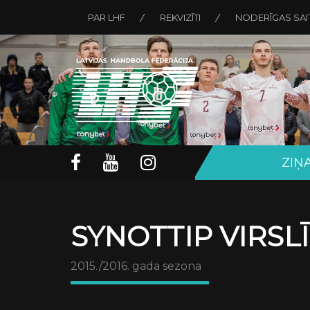
PAR LHF
REKVIZĪTI
NODERĪGAS SAI
ZIŅ
SYNOTTIP VIRSL
2015./2016. gada sezona