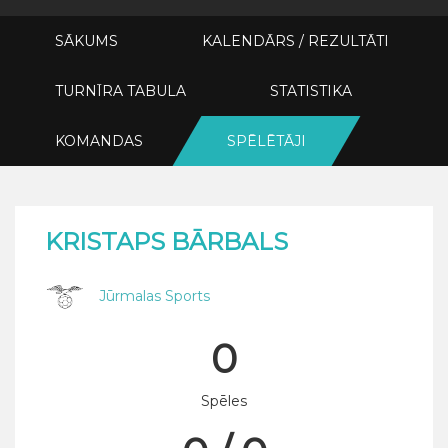
SĀKUMS
KALENDĀRS / REZULTĀTI
TURNĪRA TABULA
STATISTIKA
KOMANDAS
SPĒLĒTĀJI
KRISTAPS BĀRBALS
Jūrmalas Sports
0
Spēles