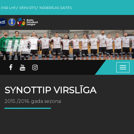
PAR LHF
REKVIZĪTI
NODERĪGAS SAITES
Togg
navig
SYNOTTIP VIRSLĪGA
2015./2016. gada sezona