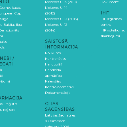
NĪRI
Meitenes U-15 (2011)
Dokumenti
 Domes kauss
Meitenes U-14
IHF
uropean Cup
(2012)
s līga
Meitenes U-13 (2013)
IHF Izglītības
u Baltijas līga
Meitenes U-12
centrs
 čempionāts
(2014)
IHF noteikumu
ni
skaidrojumi
SAISTOŠĀ
ales
INFORMĀCIJA
ols
Nolikums
NEŠI /
Kur trenēties
EGĀTI
handbolā?
ši
Handbola
ti
apmācība
ējumi
Kalendārs
Kontrolnormatīvi
Dokumentācija
ORMĀCIJA
CITAS
stu reģistrs
SACENSĪBAS
u reģistrs
Latvijas Jaunatnes
X Olimpiāde
Valmiera 2026