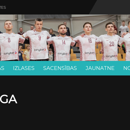
TES
AS
IZLASES
SACENSĪBAS
JAUNATNE
N
ĪGA