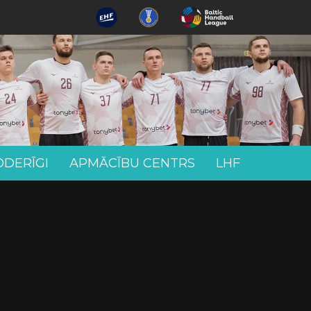
ODERĪGI
APMĀCĪBU CENTRS
LHF