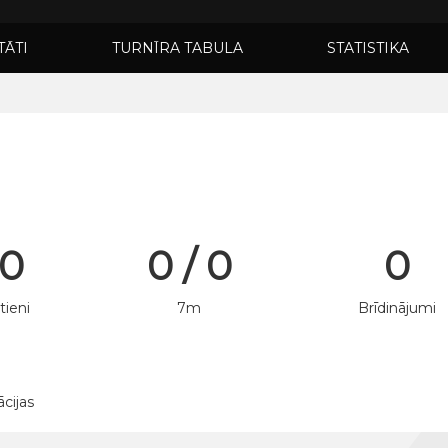
TĀTI
TURNĪRA TABULA
STATISTIKA
 0
0 / 0
0
tieni
7m
Brīdinājumi
ācijas