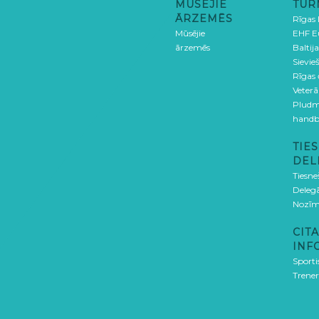
MŪSĒJIE
TUR
ĀRZEMĒS
Rīgas
Mūsējie
EHF E
ārzemēs
Baltija
Sievieš
Rīgas
Veterā
Pludm
handb
TIES
DEL
Tiesne
Delegā
Nozīm
CITA
INF
Sporti
Trener