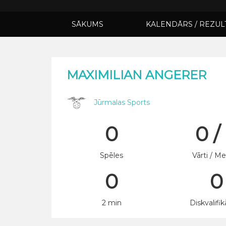
SĀKUMS
KALENDĀRS / REZUL
MAXIMILIAN ANGERER
Jūrmalas Sports
0
0 /
Spēles
Vārti / Me
0
0
2 min
Diskvalifik