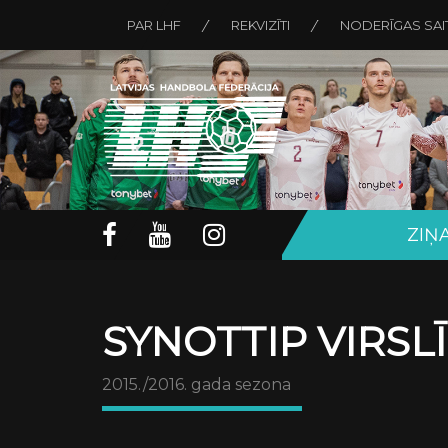
PAR LHF
REKVIZĪTI
NODERĪGAS SAI
ZIŅ
SYNOTTIP VIRSL
2015./2016. gada sezona