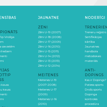
ENSĪBAS
JAUNATNE
NODERĪGI
ZĒNI
TRENERIE
PIONĀTS
Zēni U-19 (2007)
Treneru reģistrs
ip Virslīga
Zēni U-18 (2008)
Sertifikācijas
iem
Zēni U-17 (2009)
kārtība
ga sievietēm
Zēni U-16 (2010)
Jaunatnes
 vīriešiem
Zēni U-15 (2011)
handbola
menti
Zēni U-14 (2012)
metodiskais
umi
Zēni U-13 (2013)
materiāls
Zēni U-12 (2014)
VIJAS
ANTI-
OTTIP
MEITENES
DOPINGS
SS
Meitenes U-19
Kas ir Dopings?
u kauss
(2007-2008)
Patiess sports
šu kauss
Meitenes U-17
Drošs sports
menti
(2009)
Dopinga
umi
Meitenes U-16
kontroles
(2010)
procedūra