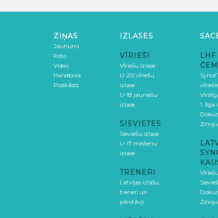
ZIŅAS
IZLASES
SAC
Jaunumi
VĪRIEŠI
LHF
Foto
ČEM
Video
Vīriešu izlase
Handbola
U-20 vīriešu
SynotT
Podkāsts
izlase
vīrieš
U-18 jauniešu
Virslī
izlase
1. līga
Doku
SIEVIETES
Ziņoj
Sieviešu izlase
LAT
U-17 meiteņu
SYN
izlase
KAU
TRENERI
Vīrieš
Latvijas izlašu
Sievie
treneri un
Doku
pārstāvji
Ziņoj