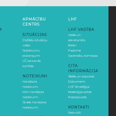
APMĀCĪBU
LHF
CENTRS
M
LHF VADĪBA
SITUĀCIJAS
Valde un
Dažādu situāciju
sekretariāts
video
Biedri
Noteikumu
Padome
skaidrojumi
Sacensību komisijas
LČ sarkanās
CITA
kartītes
INFORMĀCIJA
NOTEIKUMI
Sēdes un sapulces
Handbola
Dokumenti
noteikumi
LHF Stratēģija
Mini handbola
Noderīgas saites
noteikumi
Kopsapulces
Street handbola
KONTAKTI
noteikumi
Rekvizīti