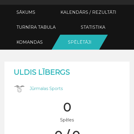
SĀKUMS
KALENDĀRS / REZULTĀTI
TURNĪRA TABULA
STATISTIKA
KOMANDAS
SPĒLĒTĀJI
ULDIS LĪBERGS
Jūrmalas Sports
0
Spēles