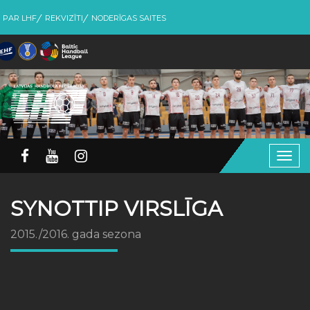
PAR LHF
REKVIZĪTI
NODERĪGAS SAITES
Togg
navig
SYNOTTIP VIRSLĪGA
2015./2016. gada sezona