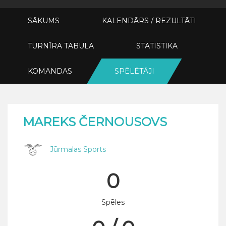
SĀKUMS
KALENDĀRS / REZULTĀTI
TURNĪRA TABULA
STATISTIKA
KOMANDAS
SPĒLĒTĀJI
MAREKS ČERNOUSOVS
Jūrmalas Sports
0
Spēles