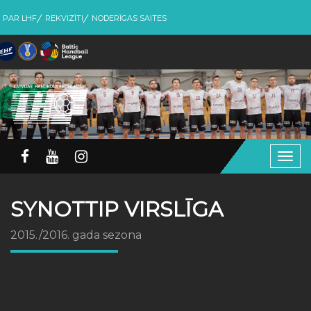
PAR LHF
REKVIZĪTI
NODERĪGAS SAITES
Togg
navig
SYNOTTIP VIRSLĪGA
2015./2016. gada sezona