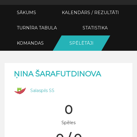
SĀKUMS
KALENDĀRS / REZULTĀTI
TURNĪRA TABULA
STATISTIKA
KOMANDAS
SPĒLĒTĀJI
ŅINA ŠARAFUTDINOVA
Salaspils SS
0
Spēles