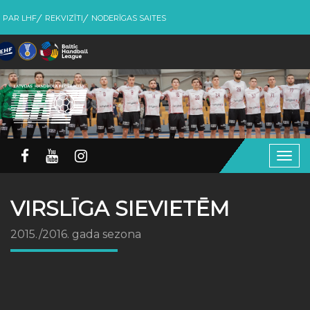
PAR LHF
REKVIZĪTI
NODERĪGAS SAITES
Togg
navig
VIRSLĪGA SIEVIETĒM
2015./2016. gada sezona