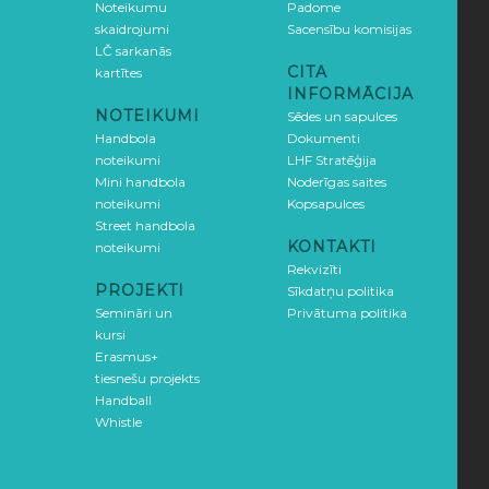
Noteikumu
Padome
skaidrojumi
Sacensību komisijas
LČ sarkanās
CITA
kartītes
INFORMĀCIJA
NOTEIKUMI
Sēdes un sapulces
Handbola
Dokumenti
noteikumi
LHF Stratēģija
Mini handbola
Noderīgas saites
noteikumi
Kopsapulces
Street handbola
KONTAKTI
noteikumi
Rekvizīti
PROJEKTI
Sīkdatņu politika
Semināri un
Privātuma politika
kursi
Erasmus+
tiesnešu projekts
Handball
Whistle