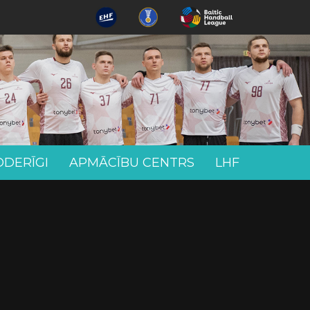
ODERĪGI
APMĀCĪBU CENTRS
LHF