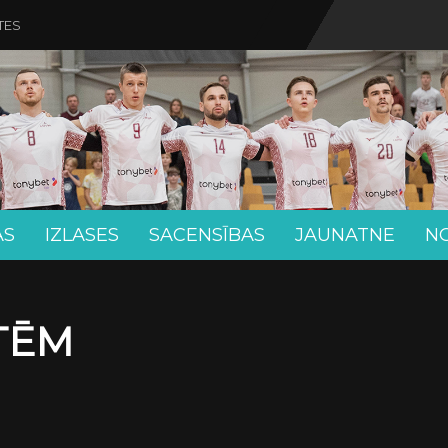
TES
AS
IZLASES
SACENSĪBAS
JAUNATNE
N
ETĒM