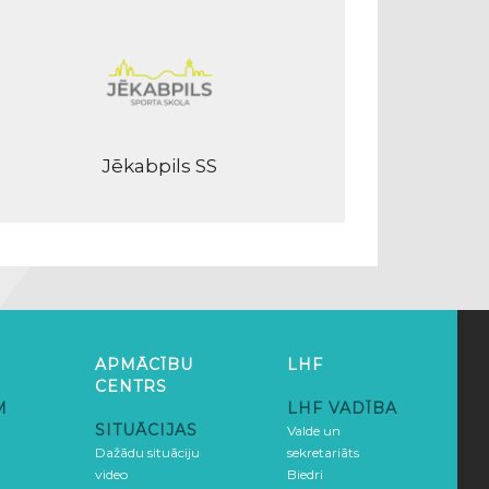
Jēkabpils SS
APMĀCĪBU
LHF
CENTRS
M
LHF VADĪBA
SITUĀCIJAS
Valde un
Dažādu situāciju
sekretariāts
video
Biedri