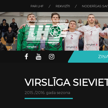
PAR LHF
REKVIZĪTI
NODERĪGAS SAI
ZIŅ
VIRSLĪGA SIEVI
2015./2016. gada sezona