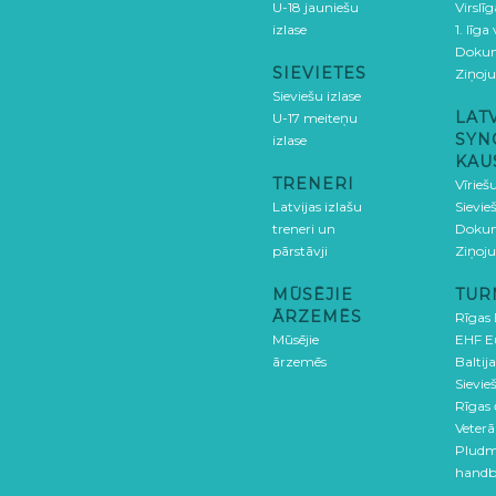
U-18 jauniešu
Virslī
izlase
1. līga
Doku
SIEVIETES
Ziņoj
Sieviešu izlase
LAT
U-17 meiteņu
SYN
izlase
KAU
TRENERI
Vīrieš
Latvijas izlašu
Sievie
treneri un
Doku
pārstāvji
Ziņoj
MŪSĒJIE
TUR
ĀRZEMĒS
Rīgas
Mūsējie
EHF E
ārzemēs
Baltija
Sievieš
Rīgas
Veterā
Pludm
handb