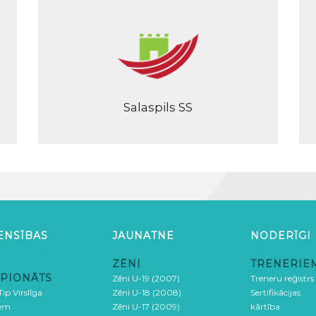
Salaspils SS
ENSĪBAS
JAUNATNE
NODERĪGI
ZĒNI
TRENERIE
PIONĀTS
Zēni U-19 (2007)
Treneru reģistrs
ip Virslīga
Zēni U-18 (2008)
Sertifikācijas
iem
Zēni U-17 (2009)
kārtība