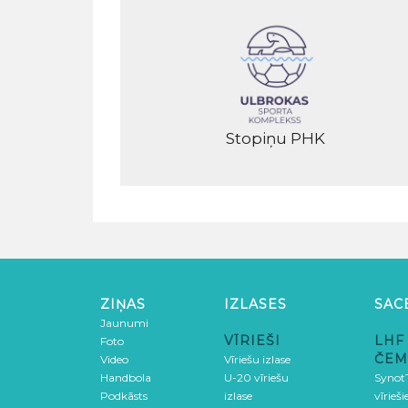
Stopiņu PHK
ZIŅAS
IZLASES
SAC
Jaunumi
VĪRIEŠI
LHF
Foto
ČEM
Video
Vīriešu izlase
Handbola
U-20 vīriešu
SynotT
Podkāsts
izlase
vīrieš