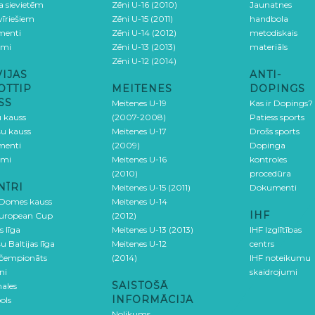
ga sievietēm
Zēni U-16 (2010)
Jaunatnes
 vīriešiem
Zēni U-15 (2011)
handbola
menti
Zēni U-14 (2012)
metodiskais
umi
Zēni U-13 (2013)
materiāls
Zēni U-12 (2014)
VIJAS
ANTI-
OTTIP
MEITENES
DOPINGS
SS
Meitenes U-19
Kas ir Dopings?
u kauss
(2007-2008)
Patiess sports
šu kauss
Meitenes U-17
Drošs sports
menti
(2009)
Dopinga
umi
Meitenes U-16
kontroles
(2010)
procedūra
NĪRI
Meitenes U-15 (2011)
Dokumenti
 Domes kauss
Meitenes U-14
IHF
uropean Cup
(2012)
s līga
Meitenes U-13 (2013)
IHF Izglītības
u Baltijas līga
Meitenes U-12
centrs
 čempionāts
(2014)
IHF noteikumu
ni
skaidrojumi
SAISTOŠĀ
ales
INFORMĀCIJA
ols
Nolikums