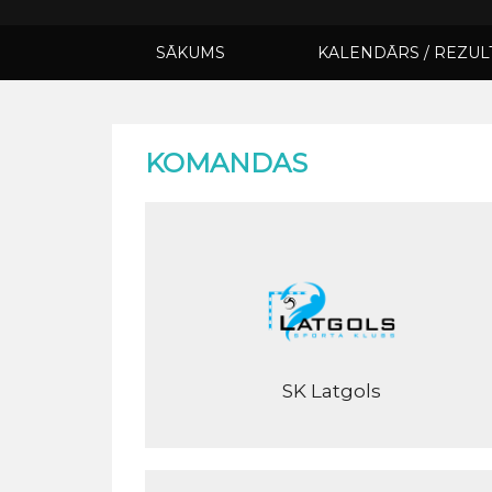
SĀKUMS
KALENDĀRS / REZUL
KOMANDAS
SK Latgols