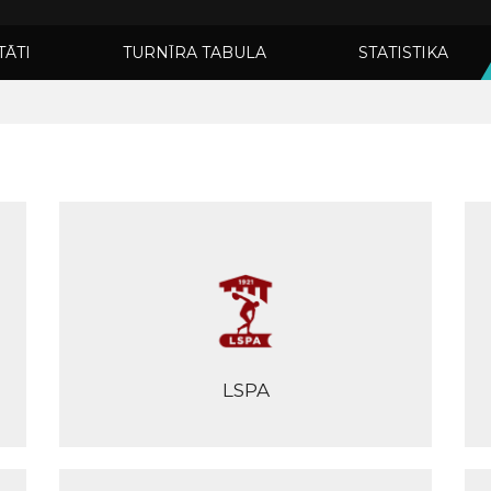
TĀTI
TURNĪRA TABULA
STATISTIKA
LSPA