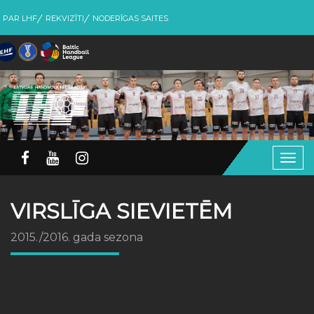
PAR LHF
REKVIZĪTI
NODERĪGAS SAITES
Togg
navig
VIRSLĪGA SIEVIETĒM
2015./2016. gada sezona