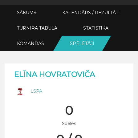
SĀKUMS
KALENDĀRS / REZULTĀTI
TURNĪRA TABULA
STATISTIKA
KOMANDAS
SPĒLĒTĀJI
ELĪNA HOVRATOVIČA
LSPA
0
Spēles