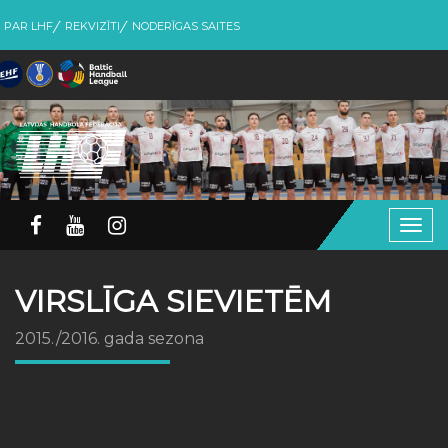
PAR LHF
REKVIZĪTI
NODERĪGAS SAITES
Togg
navig
VIRSLĪGA SIEVIETĒM
2015./2016. gada sezona