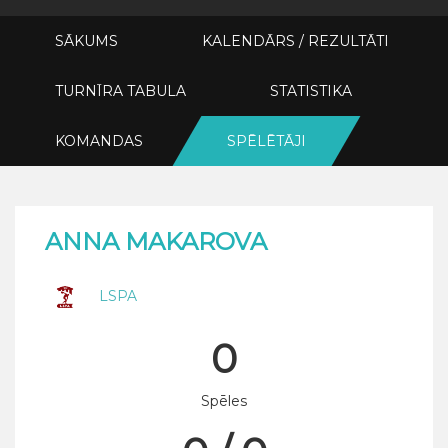
SĀKUMS
KALENDĀRS / REZULTĀTI
TURNĪRA TABULA
STATISTIKA
KOMANDAS
SPĒLĒTĀJI
ANNA MAKAROVA
LSPA
0
Spēles