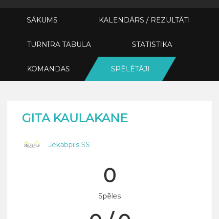
SĀKUMS
KALENDĀRS / REZULTĀTI
TURNĪRA TABULA
STATISTIKA
KOMANDAS
SPĒLĒTĀJI
GITA KAULAKANE
Jēkabpils SS
0
Spēles