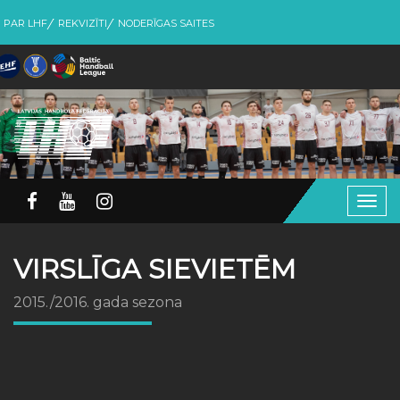
PAR LHF
REKVIZĪTI
NODERĪGAS SAITES
Togg
navig
VIRSLĪGA SIEVIETĒM
2015./2016. gada sezona